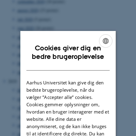
september 2020
(20 poster)
august 2020
(23 poster)
juli 2020
(5 poster)
juni 2020
(26 poster)
maj 2020
(35 poster)
april 2020
(30 poster)
Cookies giver dig en
ENGLISH
marts 2020
(14 poster)
bedre brugeroplevelse
februar 2020
(15 poster)
DANISH
januar 2020
(17 poster)
2019
Aarhus Universitet kan give dig den
bedste brugeroplevelse, når du
december 2019
(17 poster)
vælger ”Accepter alle” cookies.
november 2019
(17 poster)
Cookies gemmer oplysninger om,
oktober 2019
(37 poster)
hvordan en bruger interagerer med et
september 2019
(35 poster)
website. Alle dine data er
august 2019
(29 poster)
anonymiseret, og de kan ikke bruges
til at identificere dig direkte. Du kan
juli 2019
(2 poster)