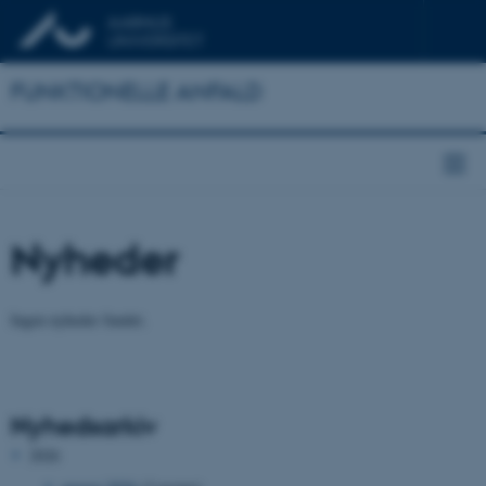
FUNKTIONELLE ANFALD
Nyheder
Ingen nyheder fundet.
Nyhedsarkiv
2026