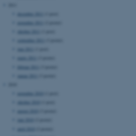
2011
december 2011
(1 post)
november 2011
(2 poster)
oktober 2011
(1 post)
brwConsent
.airtable.com
september 2011
(3 poster)
juni 2011
(1 post)
marts 2011
(3 poster)
februar 2011
(3 poster)
januar 2011
(3 poster)
CFTOKEN
Adobe Inc.
mit.au.dk
2010
november 2010
(1 post)
oktober 2010
(1 post)
august 2010
(3 poster)
juni 2010
(2 poster)
OptanonAlertBoxClosed
OneTrust LLC
april 2010
(2 poster)
.pure.au.dk