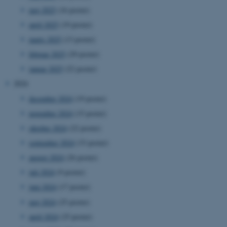
maj 2025
(16 poster)
april 2025
(19 poster)
marts 2025
(13 poster)
februar 2025
(29 poster)
januar 2025
(22 poster)
2024
december 2024
(19 poster)
november 2024
(15 poster)
oktober 2024
(22 poster)
september 2024
(33 poster)
august 2024
(26 poster)
juli 2024
(9 poster)
juni 2024
(17 poster)
maj 2024
(25 poster)
april 2024
(25 poster)