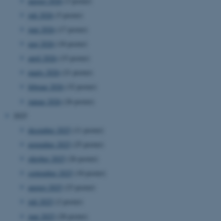
august 2026
(3 poster)
juli 2026
(5 poster)
juni 2026
(17 poster)
maj 2026
(18 poster)
april 2026
(15 poster)
marts 2026
(21 poster)
februar 2026
(32 poster)
januar 2026
(26 poster)
2025
december 2025
(11 poster)
november 2025
(25 poster)
oktober 2025
(26 poster)
september 2025
(18 poster)
august 2025
(23 poster)
juli 2025
(2 poster)
juni 2025
(28 poster)