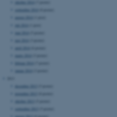
oktober 2014
(7 poster)
.pure.au.dk
september 2014
(8 poster)
august 2014
(1 post)
juli 2014
(1 post)
__cf_bm
Cloudflare Inc.
.linkedin.com
juni 2014
(5 poster)
maj 2014
(3 poster)
april 2014
(6 poster)
__cf_bm
Cloudflare Inc.
marts 2014
(3 poster)
.twitter.com
februar 2014
(7 poster)
januar 2014
(3 poster)
ARRAffinitySameSite
Microsoft Corporation
2013
.ofn.au.dk
december 2013
(5 poster)
november 2013
(8 poster)
oktober 2013
(5 poster)
cf_clearance
Cloudflare, Inc.
september 2013
(5 poster)
.podbean.com
august 2013
(6 poster)