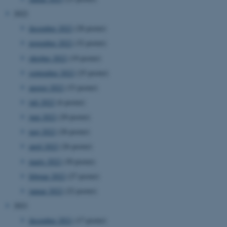
2022
december 2022
(28 poster)
november 2022
(32 poster)
oktober 2022
(19 poster)
september 2022
(25 poster)
august 2022
(33 poster)
juli 2022
(6 poster)
juni 2022
(20 poster)
maj 2022
(28 poster)
april 2022
(26 poster)
marts 2022
(30 poster)
februar 2022
(27 poster)
januar 2022
(22 poster)
2021
december 2021
(17 poster)