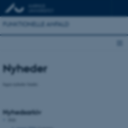
FUNKTIONELLE ANFALD
Nyheder
Ingen nyheder fundet.
Nyhedsarkiv
2026