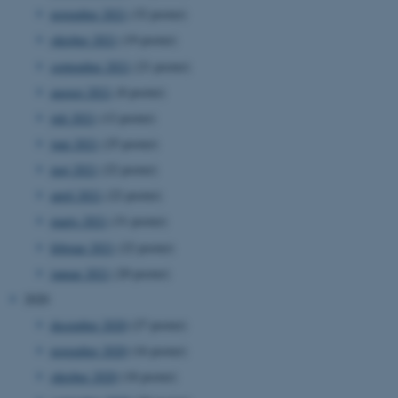
november 2021
(32 poster)
oktober 2021
(19 poster)
september 2021
(21 poster)
august 2021
(8 poster)
juli 2021
(12 poster)
juni 2021
(25 poster)
maj 2021
(22 poster)
april 2021
(22 poster)
marts 2021
(31 poster)
februar 2021
(22 poster)
januar 2021
(20 poster)
2020
december 2020
(27 poster)
november 2020
(16 poster)
oktober 2020
(18 poster)