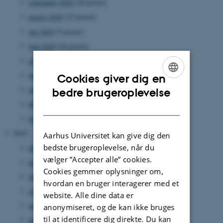
september 2020
(20 poster)
august 2020
(23 poster)
juli 2020
(5 poster)
juni 2020
(26 poster)
maj 2020
(35 poster)
april 2020
(30 poster)
Cookies giver dig en
ENGLISH
marts 2020
(14 poster)
bedre brugeroplevelse
februar 2020
(15 poster)
DANISH
januar 2020
(17 poster)
2019
Aarhus Universitet kan give dig den
bedste brugeroplevelse, når du
december 2019
(17 poster)
vælger ”Accepter alle” cookies.
november 2019
(17 poster)
Cookies gemmer oplysninger om,
oktober 2019
(37 poster)
hvordan en bruger interagerer med et
september 2019
(35 poster)
website. Alle dine data er
august 2019
(29 poster)
anonymiseret, og de kan ikke bruges
til at identificere dig direkte. Du kan
juli 2019
(2 poster)