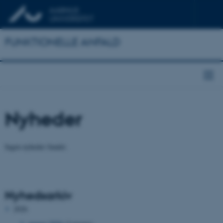
FUNKTIONELLE ANFALD
Nyheder
Ingen nyheder fundet.
Nyhedsarkiv
2026