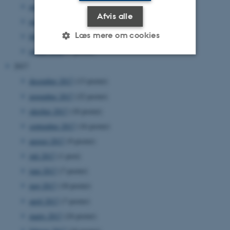
april 2018
(10 poster)
Afvis alle
marts 2018
(36 poster)
Læs mere om cookies
februar 2018
(5 poster)
januar 2018
(7 poster)
2017
Nødvendige
Statistiske
Marketing
december 2017
(13 poster)
Funktionelle
Uklassificerede
november 2017
(22 poster)
oktober 2017
(18 poster)
september 2017
(16 poster)
Nødvendige cookies hjælper
august 2017
(9 poster)
med at gøre hjemmesiden
juli 2017
(1 post)
brugbar ved at aktivere nogle
juni 2017
(7 poster)
grundlæggende funktioner
som navigation mm.
maj 2017
(18 poster)
Hjemmesiden kan ikke
april 2017
(7 poster)
fungerer uden disse cookies.
marts 2017
(24 poster)