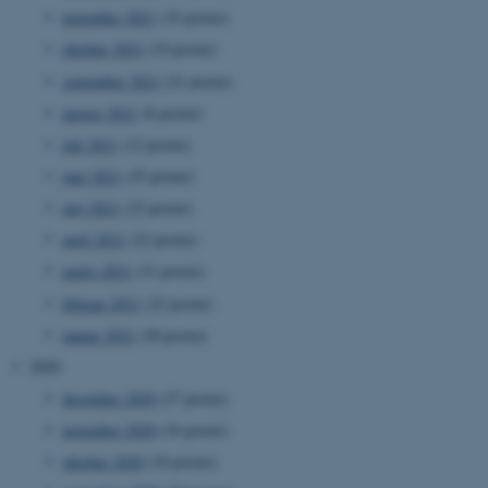
november 2021
(32 poster)
oktober 2021
(19 poster)
september 2021
(21 poster)
august 2021
(8 poster)
juli 2021
(12 poster)
juni 2021
(25 poster)
maj 2021
(22 poster)
april 2021
(22 poster)
marts 2021
(31 poster)
februar 2021
(22 poster)
januar 2021
(20 poster)
2020
december 2020
(27 poster)
november 2020
(16 poster)
oktober 2020
(18 poster)