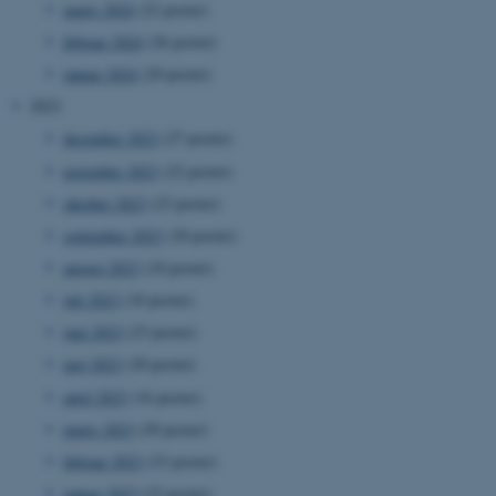
marts 2024
(22 poster)
februar 2024
(26 poster)
januar 2024
(20 poster)
2023
december 2023
(27 poster)
november 2023
(22 poster)
oktober 2023
(23 poster)
september 2023
(30 poster)
august 2023
(18 poster)
juli 2023
(10 poster)
juni 2023
(23 poster)
maj 2023
(20 poster)
april 2023
(16 poster)
marts 2023
(29 poster)
februar 2023
(23 poster)
januar 2023
(23 poster)