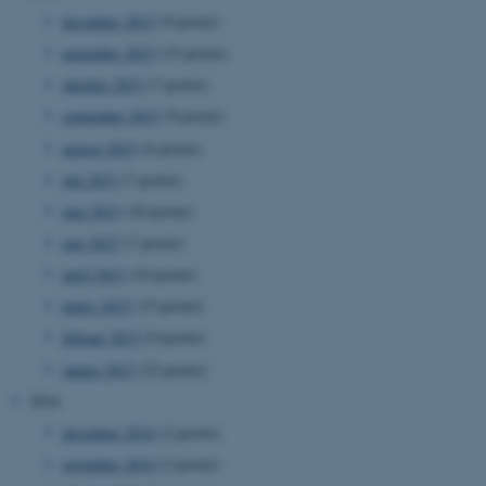
ASP.NET_SessionId
Microsoft Corporation
december 2015
(9 poster)
.au.dk
november 2015
(15 poster)
oktober 2015
(7 poster)
september 2015
(9 poster)
JSESSIONID
Oracle Corporation
august 2015
(6 poster)
.au.dk
juli 2015
(7 poster)
juni 2015
(10 poster)
ARRAffinity
Microsoft Corporation
maj 2015
(7 poster)
.mitstudie.au.dk
april 2015
(10 poster)
marts 2015
(15 poster)
februar 2015
(9 poster)
esctx
Microsoft Corporation
januar 2015
(22 poster)
.login.microsoftonline.com
2014
fpc
Microsoft Corporation
december 2014
(2 poster)
login.microsoftonline.com
november 2014
(2 poster)
__cf_bm
Cloudflare Inc.