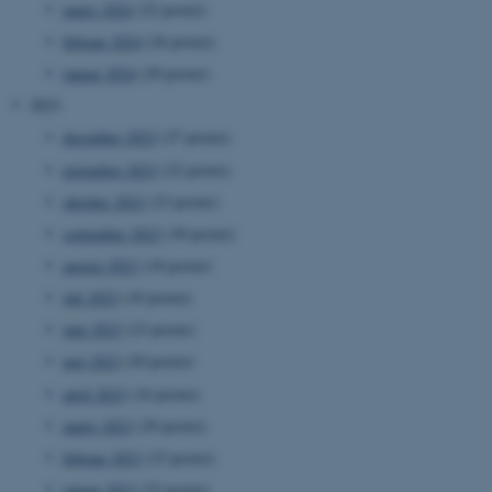
marts 2024
(22 poster)
februar 2024
(26 poster)
januar 2024
(20 poster)
2023
december 2023
(27 poster)
november 2023
(22 poster)
oktober 2023
(23 poster)
september 2023
(30 poster)
august 2023
(18 poster)
juli 2023
(10 poster)
juni 2023
(23 poster)
maj 2023
(20 poster)
april 2023
(16 poster)
marts 2023
(29 poster)
februar 2023
(23 poster)
januar 2023
(23 poster)