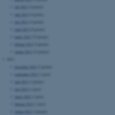
juli 2013
(4 poster)
juni 2013
(9 poster)
maj 2013
(4 poster)
april 2013
(6 poster)
ARRAffinitySameSite
Microsoft Corporation
.docs.workzone.kmd.net
marts 2013
(15 poster)
februar 2013
(5 poster)
januar 2013
(12 poster)
XSRF-TOKEN
event.au.dk
2012
december 2012
(2 poster)
september 2012
(1 post)
li_gc
LinkedIn Corporation
.linkedin.com
juni 2012
(2 poster)
maj 2012
(1 post)
x-ms-gateway-slice
Microsoft Corporation
login.microsoftonline.com
marts 2012
(1 post)
CFTOKEN
Adobe Inc.
februar 2012
(1 post)
eddiprod.au.dk
januar 2012
(3 poster)