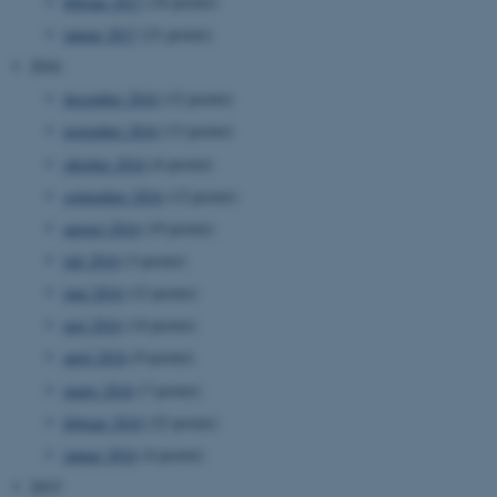
februar 2017
(16 poster)
januar 2017
(21 poster)
Navn
Udbyder / Domæne
2016
be_typo_user
TYPO3 Association
december 2016
(12 poster)
.au.dk
november 2016
(13 poster)
oktober 2016
(6 poster)
september 2016
(12 poster)
fe_typo_user
Typo3 Association
.au.dk
august 2016
(19 poster)
juli 2016
(3 poster)
juni 2016
(12 poster)
maj 2016
(14 poster)
april 2016
(9 poster)
marts 2016
(7 poster)
februar 2016
(22 poster)
januar 2016
(4 poster)
2015