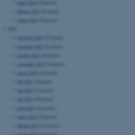
marts 2024
(22 poster)
februar 2024
(26 poster)
januar 2024
(20 poster)
2023
december 2023
(27 poster)
november 2023
(22 poster)
oktober 2023
(23 poster)
september 2023
(30 poster)
august 2023
(18 poster)
juli 2023
(10 poster)
juni 2023
(23 poster)
maj 2023
(20 poster)
april 2023
(16 poster)
marts 2023
(29 poster)
februar 2023
(23 poster)
januar 2023
(23 poster)