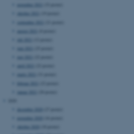
november 2021
(32 poster)
oktober 2021
(19 poster)
september 2021
(21 poster)
august 2021
(8 poster)
juli 2021
(12 poster)
juni 2021
(25 poster)
maj 2021
(22 poster)
april 2021
(22 poster)
marts 2021
(31 poster)
februar 2021
(22 poster)
januar 2021
(20 poster)
2020
december 2020
(27 poster)
november 2020
(16 poster)
oktober 2020
(18 poster)