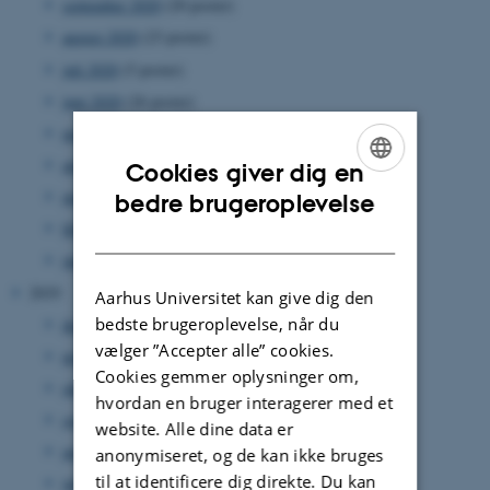
september 2020
(20 poster)
august 2020
(23 poster)
juli 2020
(5 poster)
juni 2020
(26 poster)
maj 2020
(35 poster)
april 2020
(30 poster)
Cookies giver dig en
ENGLISH
marts 2020
(14 poster)
bedre brugeroplevelse
februar 2020
(15 poster)
DANISH
januar 2020
(17 poster)
2019
Aarhus Universitet kan give dig den
bedste brugeroplevelse, når du
december 2019
(17 poster)
vælger ”Accepter alle” cookies.
november 2019
(17 poster)
Cookies gemmer oplysninger om,
oktober 2019
(37 poster)
hvordan en bruger interagerer med et
september 2019
(35 poster)
website. Alle dine data er
august 2019
(29 poster)
anonymiseret, og de kan ikke bruges
til at identificere dig direkte. Du kan
juli 2019
(2 poster)