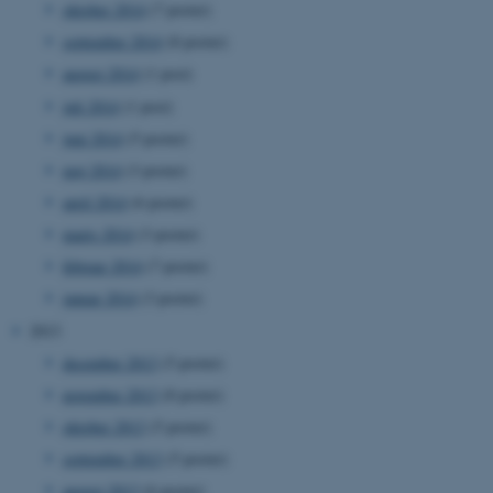
oktober 2014
(7 poster)
.pure.au.dk
september 2014
(8 poster)
august 2014
(1 post)
juli 2014
(1 post)
__cf_bm
Cloudflare Inc.
.linkedin.com
juni 2014
(5 poster)
maj 2014
(3 poster)
april 2014
(6 poster)
__cf_bm
Cloudflare Inc.
marts 2014
(3 poster)
.twitter.com
februar 2014
(7 poster)
januar 2014
(3 poster)
ARRAffinitySameSite
Microsoft Corporation
2013
.ofn.au.dk
december 2013
(5 poster)
november 2013
(8 poster)
oktober 2013
(5 poster)
cf_clearance
Cloudflare, Inc.
september 2013
(5 poster)
.podbean.com
august 2013
(6 poster)