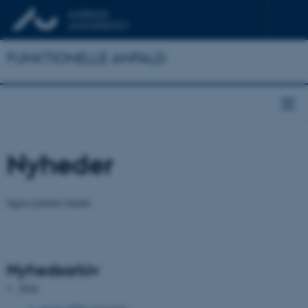
FUNKTIONELLE ANFALD
Nyheder
Ingen nyheder fundet.
Nyhedsarkiv
2026