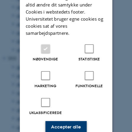
altid ændre dit samtykke under
juni 2019
(19 poster)
Cookies i webstedets footer.
maj 2019
(39 poster)
Universitetet bruger egne cookies og
april 2019
(16 poster)
cookies sat af vores
marts 2019
(36 poster)
samarbejdspartnere.
februar 2019
(11 poster)
januar 2019
(19 poster)
2018
NØDVENDIGE
STATISTISKE
december 2018
(7 poster)
november 2018
(19 poster)
oktober 2018
(11 poster)
MARKETING
FUNKTIONELLE
september 2018
(13 poster)
august 2018
(18 poster)
juli 2018
(5 poster)
UKLASSIFICEREDE
juni 2018
(22 poster)
Accepter alle
maj 2018
(20 poster)