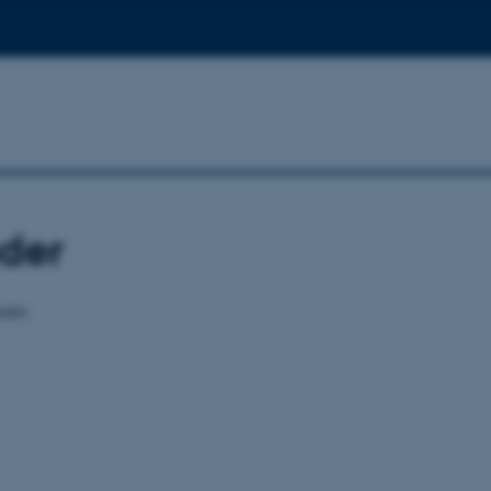
der
ndet.