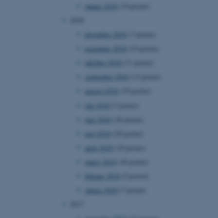
januar 2019
(19 poster)
ebsites run on the Windows
is used for load balancing
2018
 page requests are routed
y browsing session.
december 2018
(7 poster)
crosoft to securely verify
november 2018
(19 poster)
oktober 2018
(11 poster)
crosoft to securely verify
september 2018
(13 poster)
istinguish between
august 2018
(19 poster)
 beneficial for the
e valid reports on the use
juli 2018
(5 poster)
juni 2018
(26 poster)
istinguish between
 beneficial for the
maj 2018
(20 poster)
e valid reports on the use
april 2018
(10 poster)
istinguish between
marts 2018
(36 poster)
 beneficial for the
e valid reports on the use
februar 2018
(5 poster)
januar 2018
(7 poster)
ure as a hosting platform
ing, this cookie ensures
2017
isitor browsing session
he same server in the