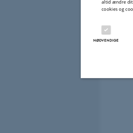
altid ændre di
cookies og coo
NØDVENDIGE
Nødvendige
Nødvendige cooki
grundlæggende fu
cookies.