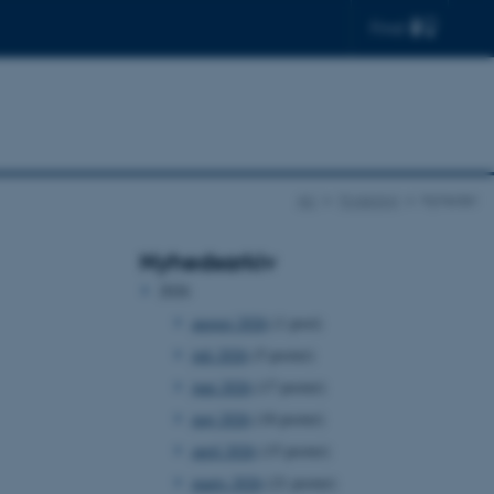
Find
AU
Forskning
Nyheder
Nyhedsarkiv
2026
august 2026
(1 post)
juli 2026
(5 poster)
juni 2026
(17 poster)
maj 2026
(18 poster)
april 2026
(15 poster)
marts 2026
(21 poster)