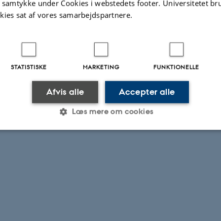
t samtykke under Cookies i webstedets footer. Universitetet br
kies sat af vores samarbejdspartnere.
STATISTISKE
MARKETING
FUNKTIONELLE
Afvis alle
Accepter alle
Læs mere om cookies
Statistiske
Marketing
Funktionelle
es hjælper med at gøre hjemmesiden brugbar ved at aktiv
nktioner som navigation mm. Hjemmesiden kan ikke funge