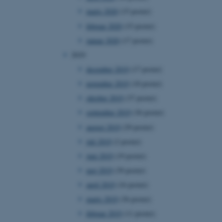
marts 2020
(15 poster)
februar 2020
(15 poster)
januar 2020
(17 poster)
 vores CMS-udbyder,
2019
identificere en backend-
bruger er logget ind i
december 2019
(17 poster)
november 2019
(18 poster)
rbundet med Typo3-
emet. Det bruges generelt
oktober 2019
(37 poster)
ntifikator for at gøre det
præferencer, men i mange
september 2019
(36 poster)
 ikke nødvendigt, da det
lt af platformen, skønt
august 2019
(29 poster)
webstedsadministratorer. I
dstillet til at blive
juli 2019
(2 poster)
en browsersession. Det
entifikator i stedet for
juni 2019
(19 poster)
ose platform session
maj 2019
(39 poster)
emmesider, som er skrevet
gi. Den bruges af serveren
april 2019
(16 poster)
onym brugersession.
marts 2019
(36 poster)
session cookie, brugt af
Bruges normalt til at
februar 2019
(11 poster)
ugersession af serveren.