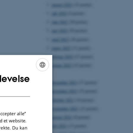
august 2022
(33 poster)
juli 2022
(6 poster)
juni 2022
(20 poster)
maj 2022
(29 poster)
april 2022
(26 poster)
marts 2022
(31 poster)
februar 2022
(27 poster)
januar 2022
(22 poster)
2021
levelse
ENGLISH
december 2021
(17 poster)
DANISH
november 2021
(32 poster)
oktober 2021
(19 poster)
september 2021
(21 poster)
ccepter alle”
august 2021
(8 poster)
 et website.
juli 2021
(12 poster)
irekte. Du kan