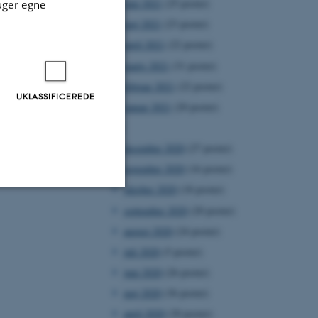
juni 2021
(25 poster)
uger egne
maj 2021
(23 poster)
april 2021
(22 poster)
marts 2021
(31 poster)
februar 2021
(22 poster)
UKLASSIFICEREDE
januar 2021
(20 poster)
2020
december 2020
(27 poster)
november 2020
(16 poster)
oktober 2020
(18 poster)
september 2020
(20 poster)
Uklassificerede
august 2020
(24 poster)
juli 2020
(5 poster)
juni 2020
(26 poster)
ere nogle
rer uden disse
maj 2020
(36 poster)
april 2020
(30 poster)