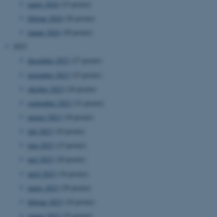
marts 2024
(23 poster)
februar 2024
(26 poster)
januar 2024
(20 poster)
2023
december 2023
(27 poster)
november 2023
(23 poster)
oktober 2023
(24 poster)
september 2023
(31 poster)
august 2023
(18 poster)
juli 2023
(10 poster)
juni 2023
(23 poster)
maj 2023
(20 poster)
april 2023
(16 poster)
marts 2023
(29 poster)
februar 2023
(24 poster)
januar 2023
(23 poster)