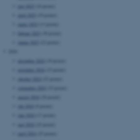
maj 2025
(16 poster)
april 2025
(19 poster)
marts 2025
(13 poster)
februar 2025
(30 poster)
januar 2025
(22 poster)
2024
december 2024
(19 poster)
november 2024
(15 poster)
oktober 2024
(22 poster)
september 2024
(33 poster)
august 2024
(26 poster)
juli 2024
(9 poster)
juni 2024
(17 poster)
maj 2024
(25 poster)
april 2024
(25 poster)