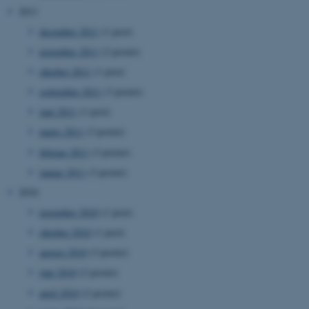
2011
december 2011
(1 post)
ARRAffinity
Microsoft Corporation
.serviceinfo.au.dk
november 2011
(2 poster)
oktober 2011
(1 post)
september 2011
(3 poster)
juni 2011
(1 post)
cf_clearance
Cloudflare, Inc.
marts 2011
(3 poster)
.podbean.com
februar 2011
(3 poster)
januar 2011
(3 poster)
2010
november 2010
(1 post)
oktober 2010
(1 post)
fpc
Microsoft Corporation
august 2010
(3 poster)
login.microsoftonline.com
juni 2010
(2 poster)
ARRAffinitySameSite
Microsoft Corporation
april 2010
(2 poster)
.www.mastofeed.com