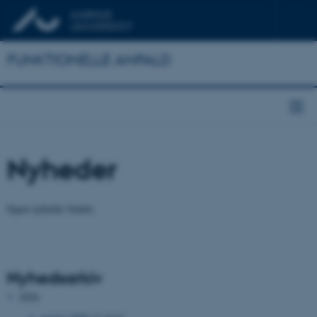
FUNKTIONELLE ANFALD
Nyheder
Ingen nyheder fundet.
Nyhedsarkiv
2026