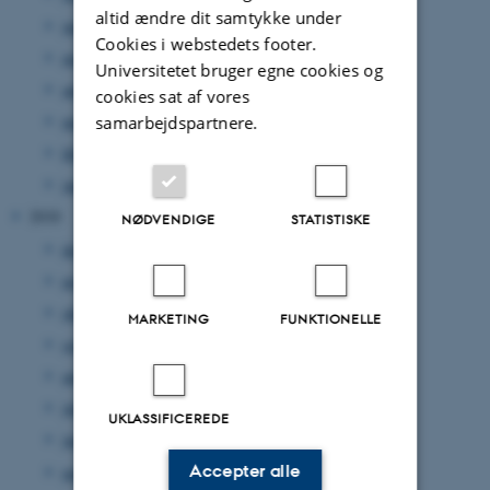
altid ændre dit samtykke under
juni 2019
(19 poster)
Cookies i webstedets footer.
maj 2019
(39 poster)
Universitetet bruger egne cookies og
april 2019
(16 poster)
cookies sat af vores
marts 2019
(36 poster)
samarbejdspartnere.
februar 2019
(11 poster)
januar 2019
(19 poster)
2018
NØDVENDIGE
STATISTISKE
december 2018
(7 poster)
november 2018
(19 poster)
oktober 2018
(11 poster)
MARKETING
FUNKTIONELLE
september 2018
(13 poster)
august 2018
(19 poster)
juli 2018
(5 poster)
UKLASSIFICEREDE
juni 2018
(26 poster)
Accepter alle
maj 2018
(20 poster)