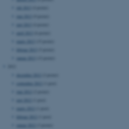
juli 2013
(4 poster)
juni 2013
(9 poster)
maj 2013
(4 poster)
PHPSESSID
PHP.net
april 2013
(6 poster)
aarhusbss.app.geckobooking.dk
marts 2013
(15 poster)
februar 2013
(5 poster)
januar 2013
(12 poster)
2012
december 2012
(2 poster)
september 2012
(1 post)
PHPSESSID
PHP.net
app.geckobooking.dk
juni 2012
(2 poster)
maj 2012
(1 post)
marts 2012
(1 post)
februar 2012
(1 post)
januar 2012
(3 poster)