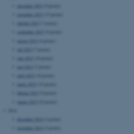
ASP.NET_SessionId
Microsoft Corporation
december 2015
(9 poster)
.au.dk
november 2015
(15 poster)
oktober 2015
(7 poster)
september 2015
(9 poster)
JSESSIONID
Oracle Corporation
august 2015
(6 poster)
.au.dk
juli 2015
(7 poster)
juni 2015
(10 poster)
AWSALBTGCORS
Amazon Web Services, Inc.
maj 2015
(7 poster)
airtable.com
april 2015
(10 poster)
marts 2015
(15 poster)
februar 2015
(9 poster)
CFTOKEN
Adobe Inc.
januar 2015
(22 poster)
eddiprod.au.dk
2014
december 2014
(2 poster)
november 2014
(2 poster)