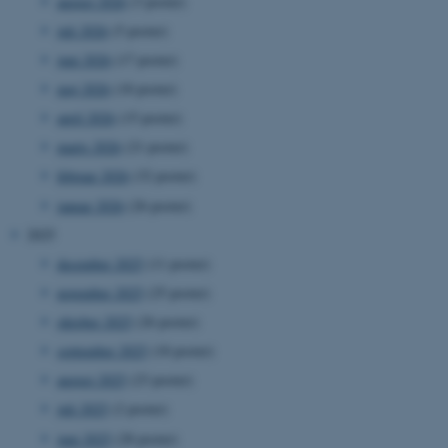
august 2026
(3 poster)
juli 2026
(5 poster)
juni 2026
(17 poster)
maj 2026
(18 poster)
april 2026
(15 poster)
marts 2026
(21 poster)
februar 2026
(32 poster)
januar 2026
(26 poster)
2025
december 2025
(11 poster)
november 2025
(25 poster)
oktober 2025
(26 poster)
september 2025
(18 poster)
august 2025
(23 poster)
juli 2025
(2 poster)
juni 2025
(28 poster)