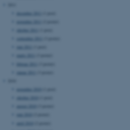
2011
december 2011
(1 post)
november 2011
(2 poster)
oktober 2011
(1 post)
brwConsent
.airtable.com
september 2011
(3 poster)
juni 2011
(1 post)
marts 2011
(3 poster)
februar 2011
(3 poster)
januar 2011
(3 poster)
CFTOKEN
Adobe Inc.
mit.au.dk
2010
november 2010
(1 post)
oktober 2010
(1 post)
august 2010
(3 poster)
juni 2010
(2 poster)
OptanonAlertBoxClosed
OneTrust LLC
april 2010
(2 poster)
.pure.au.dk