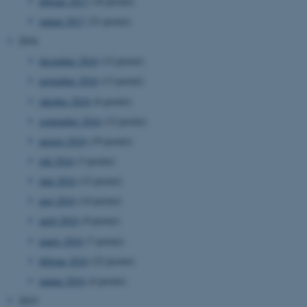
februar 2017
(16 poster)
januar 2017
(21 poster)
Navn
Udbyder / Domæne
2016
be_typo_user
TYPO3 Association
december 2016
(12 poster)
.au.dk
november 2016
(13 poster)
oktober 2016
(6 poster)
september 2016
(12 poster)
fe_typo_user
Typo3 Association
.au.dk
august 2016
(19 poster)
juli 2016
(3 poster)
juni 2016
(12 poster)
maj 2016
(14 poster)
april 2016
(9 poster)
marts 2016
(7 poster)
februar 2016
(22 poster)
januar 2016
(4 poster)
2015