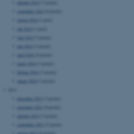
oktober 2014
(7 poster)
.pure.au.dk
september 2014
(8 poster)
august 2014
(1 post)
juli 2014
(1 post)
__cf_bm
Cloudflare Inc.
.linkedin.com
juni 2014
(5 poster)
maj 2014
(3 poster)
april 2014
(6 poster)
__cf_bm
Cloudflare Inc.
marts 2014
(3 poster)
.twitter.com
februar 2014
(7 poster)
januar 2014
(3 poster)
ARRAffinitySameSite
Microsoft Corporation
2013
.ofn.au.dk
december 2013
(5 poster)
november 2013
(8 poster)
oktober 2013
(5 poster)
cf_clearance
Cloudflare, Inc.
september 2013
(5 poster)
.podbean.com
august 2013
(6 poster)