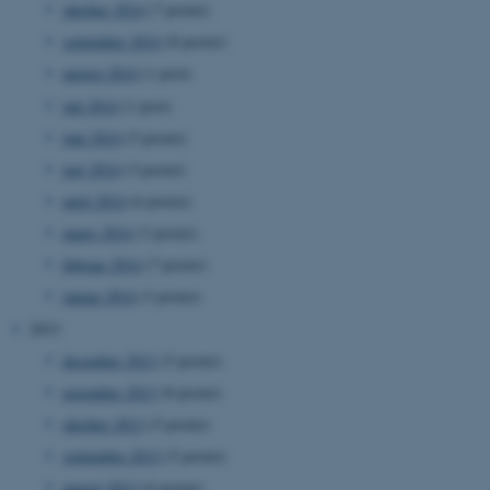
oktober 2014
(7 poster)
september 2014
(8 poster)
august 2014
(1 post)
juli 2014
(1 post)
OptanonConsent
OneTrust LLC
.pure.au.dk
juni 2014
(5 poster)
maj 2014
(3 poster)
april 2014
(6 poster)
marts 2014
(3 poster)
februar 2014
(7 poster)
januar 2014
(3 poster)
2013
december 2013
(5 poster)
november 2013
(8 poster)
oktober 2013
(5 poster)
ARRAffinity
Microsoft Corporation
september 2013
(5 poster)
.ofn.au.dk
august 2013
(6 poster)