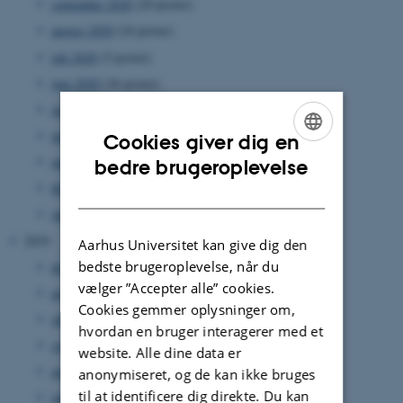
september 2020
(20 poster)
august 2020
(24 poster)
juli 2020
(5 poster)
juni 2020
(26 poster)
maj 2020
(36 poster)
april 2020
(30 poster)
Cookies giver dig en
ENGLISH
marts 2020
(15 poster)
bedre brugeroplevelse
februar 2020
(15 poster)
DANISH
januar 2020
(17 poster)
2019
Aarhus Universitet kan give dig den
bedste brugeroplevelse, når du
december 2019
(17 poster)
vælger ”Accepter alle” cookies.
november 2019
(18 poster)
Cookies gemmer oplysninger om,
oktober 2019
(37 poster)
hvordan en bruger interagerer med et
september 2019
(36 poster)
website. Alle dine data er
august 2019
(29 poster)
anonymiseret, og de kan ikke bruges
til at identificere dig direkte. Du kan
juli 2019
(2 poster)