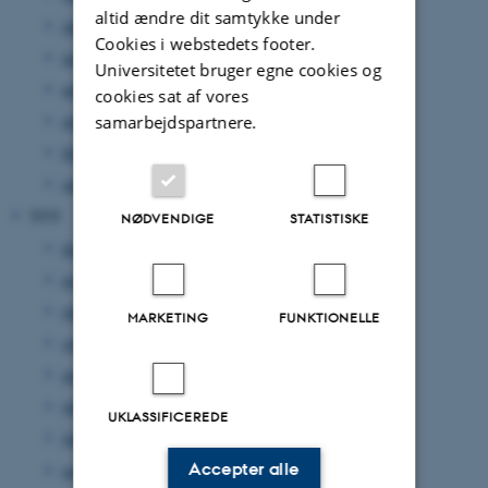
altid ændre dit samtykke under
juni 2019
(19 poster)
Cookies i webstedets footer.
maj 2019
(39 poster)
Universitetet bruger egne cookies og
april 2019
(16 poster)
cookies sat af vores
marts 2019
(36 poster)
samarbejdspartnere.
februar 2019
(11 poster)
januar 2019
(19 poster)
2018
NØDVENDIGE
STATISTISKE
december 2018
(7 poster)
november 2018
(19 poster)
oktober 2018
(11 poster)
MARKETING
FUNKTIONELLE
september 2018
(13 poster)
august 2018
(19 poster)
juli 2018
(5 poster)
UKLASSIFICEREDE
juni 2018
(26 poster)
Accepter alle
maj 2018
(20 poster)