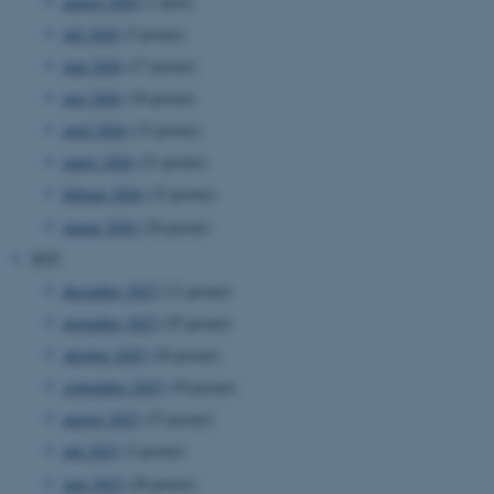
august 2026
(1 post)
juli 2026
(5 poster)
juni 2026
(17 poster)
maj 2026
(18 poster)
april 2026
(15 poster)
marts 2026
(21 poster)
februar 2026
(32 poster)
januar 2026
(26 poster)
2025
december 2025
(11 poster)
november 2025
(25 poster)
oktober 2025
(26 poster)
september 2025
(18 poster)
august 2025
(23 poster)
juli 2025
(2 poster)
juni 2025
(28 poster)