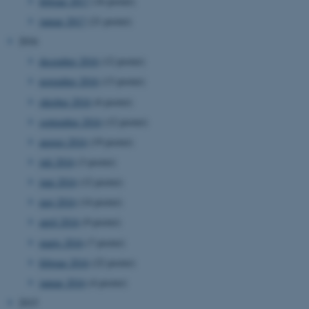
februar 2017
(16 poster)
januar 2017
(21 poster)
Navn
Udbyder / Domæne
2016
be_typo_user
TYPO3 Association
december 2016
(12 poster)
.au.dk
november 2016
(13 poster)
oktober 2016
(6 poster)
september 2016
(12 poster)
fe_typo_user
Typo3 Association
.au.dk
august 2016
(19 poster)
juli 2016
(3 poster)
juni 2016
(12 poster)
maj 2016
(14 poster)
april 2016
(9 poster)
marts 2016
(7 poster)
februar 2016
(22 poster)
januar 2016
(4 poster)
2015