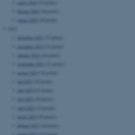
marts 2024
(23 poster)
februar 2024
(26 poster)
januar 2024
(20 poster)
2023
december 2023
(27 poster)
november 2023
(23 poster)
oktober 2023
(24 poster)
september 2023
(31 poster)
august 2023
(18 poster)
juli 2023
(10 poster)
juni 2023
(23 poster)
maj 2023
(20 poster)
april 2023
(16 poster)
marts 2023
(29 poster)
februar 2023
(24 poster)
januar 2023
(23 poster)