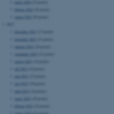
marts 2024
(23 poster)
februar 2024
(26 poster)
januar 2024
(20 poster)
2023
december 2023
(27 poster)
november 2023
(23 poster)
oktober 2023
(24 poster)
september 2023
(31 poster)
august 2023
(18 poster)
juli 2023
(10 poster)
juni 2023
(23 poster)
maj 2023
(20 poster)
april 2023
(16 poster)
marts 2023
(29 poster)
februar 2023
(24 poster)
januar 2023
(23 poster)