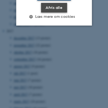
april 2018
(10 poster)
Afvis alle
marts 2018
(36 poster)
Læs mere om cookies
februar 2018
(5 poster)
januar 2018
(7 poster)
2017
Nødvendige
Statistiske
Marketing
december 2017
(13 poster)
Funktionelle
Uklassificerede
november 2017
(22 poster)
oktober 2017
(18 poster)
september 2017
(16 poster)
Nødvendige cookies hjælper
august 2017
(9 poster)
med at gøre hjemmesiden
juli 2017
(1 post)
brugbar ved at aktivere nogle
juni 2017
(7 poster)
grundlæggende funktioner
som navigation mm.
maj 2017
(18 poster)
Hjemmesiden kan ikke
april 2017
(7 poster)
fungerer uden disse cookies.
marts 2017
(24 poster)