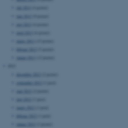
juli 2013
(4 poster)
juni 2013
(9 poster)
maj 2013
(4 poster)
PHPSESSID
PHP.net
april 2013
(6 poster)
aarhusbss.app.geckobooking.dk
marts 2013
(15 poster)
februar 2013
(5 poster)
januar 2013
(12 poster)
2012
december 2012
(2 poster)
september 2012
(1 post)
PHPSESSID
PHP.net
app.geckobooking.dk
juni 2012
(2 poster)
maj 2012
(1 post)
marts 2012
(1 post)
februar 2012
(1 post)
januar 2012
(3 poster)