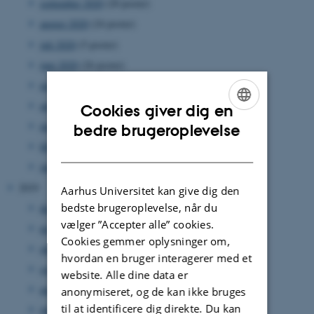
september 2020
(20 poster)
august 2020
(24 poster)
juli 2020
(5 poster)
juni 2020
(26 poster)
maj 2020
(36 poster)
april 2020
(30 poster)
Cookies giver dig en
ENGLISH
marts 2020
(15 poster)
bedre brugeroplevelse
februar 2020
(15 poster)
DANISH
januar 2020
(17 poster)
2019
Aarhus Universitet kan give dig den
bedste brugeroplevelse, når du
december 2019
(17 poster)
vælger ”Accepter alle” cookies.
november 2019
(18 poster)
Cookies gemmer oplysninger om,
oktober 2019
(37 poster)
hvordan en bruger interagerer med et
september 2019
(36 poster)
website. Alle dine data er
august 2019
(29 poster)
anonymiseret, og de kan ikke bruges
til at identificere dig direkte. Du kan
juli 2019
(2 poster)