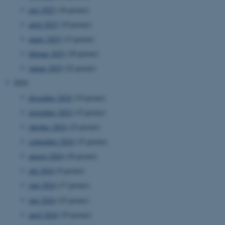
maj 2025
(16 poster)
april 2025
(19 poster)
marts 2025
(13 poster)
februar 2025
(30 poster)
januar 2025
(22 poster)
2024
december 2024
(19 poster)
november 2024
(15 poster)
oktober 2024
(22 poster)
september 2024
(33 poster)
august 2024
(26 poster)
juli 2024
(9 poster)
juni 2024
(17 poster)
maj 2024
(25 poster)
april 2024
(25 poster)