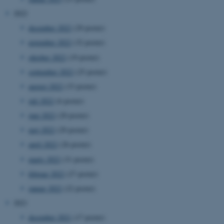
2022
december 2022
(29 poster)
november 2022
(32 poster)
oktober 2022
(19 poster)
september 2022
(25 poster)
august 2022
(33 poster)
juli 2022
(6 poster)
juni 2022
(20 poster)
maj 2022
(29 poster)
april 2022
(26 poster)
marts 2022
(31 poster)
februar 2022
(27 poster)
januar 2022
(22 poster)
2021
december 2021
(17 poster)