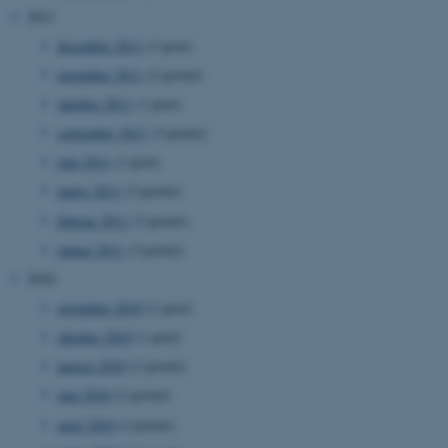
2011
december 2011
(1 post)
ARRAffinity
Microsoft Corporation
.serviceinfo.au.dk
november 2011
(2 poster)
oktober 2011
(1 post)
september 2011
(3 poster)
juni 2011
(1 post)
cf_clearance
Cloudflare, Inc.
marts 2011
(3 poster)
.podbean.com
februar 2011
(3 poster)
januar 2011
(3 poster)
2010
november 2010
(1 post)
oktober 2010
(1 post)
fpc
Microsoft Corporation
august 2010
(3 poster)
login.microsoftonline.com
juni 2010
(2 poster)
ARRAffinitySameSite
Microsoft Corporation
april 2010
(2 poster)
.www.mastofeed.com