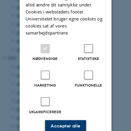
altid ændre dit samtykke under
juni 2019
(19 poster)
Cookies i webstedets footer.
maj 2019
(39 poster)
Universitetet bruger egne cookies og
april 2019
(16 poster)
cookies sat af vores
marts 2019
(36 poster)
samarbejdspartnere.
februar 2019
(11 poster)
januar 2019
(19 poster)
2018
NØDVENDIGE
STATISTISKE
december 2018
(7 poster)
november 2018
(19 poster)
oktober 2018
(11 poster)
MARKETING
FUNKTIONELLE
september 2018
(13 poster)
august 2018
(19 poster)
juli 2018
(5 poster)
UKLASSIFICEREDE
juni 2018
(26 poster)
Accepter alle
maj 2018
(20 poster)