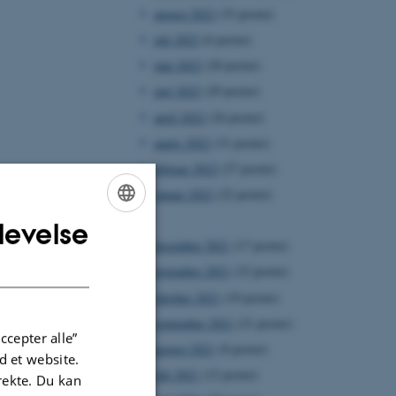
august 2022
(33 poster)
juli 2022
(6 poster)
juni 2022
(20 poster)
maj 2022
(29 poster)
april 2022
(26 poster)
marts 2022
(31 poster)
februar 2022
(27 poster)
januar 2022
(22 poster)
2021
levelse
ENGLISH
december 2021
(17 poster)
DANISH
november 2021
(32 poster)
oktober 2021
(19 poster)
september 2021
(21 poster)
ccepter alle”
august 2021
(8 poster)
 et website.
juli 2021
(12 poster)
irekte. Du kan