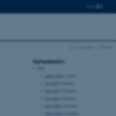
Find
AU
Forskning
Nyheder
Nyhedsarkiv
2026
august 2026
(1 post)
juli 2026
(5 poster)
juni 2026
(17 poster)
maj 2026
(18 poster)
april 2026
(15 poster)
marts 2026
(21 poster)