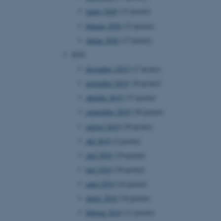
marts 2020
(15 poster)
februar 2020
(15 poster)
januar 2020
(17 poster)
 vores CMS-udbyder,
2019
identificere en backend-
bruger er logget ind i
december 2019
(17 poster)
november 2019
(18 poster)
rbundet med Typo3-
emet. Det bruges generelt
oktober 2019
(37 poster)
ntifikator for at gøre det
præferencer, men i mange
september 2019
(36 poster)
 ikke nødvendigt, da det
lt af platformen, skønt
august 2019
(29 poster)
webstedsadministratorer. I
dstillet til at blive
juli 2019
(2 poster)
en browsersession. Det
entifikator i stedet for
juni 2019
(19 poster)
ose platform session
maj 2019
(39 poster)
emmesider, som er skrevet
gi. Den bruges af serveren
april 2019
(16 poster)
onym brugersession.
marts 2019
(36 poster)
session cookie, brugt af
Bruges normalt til at
februar 2019
(11 poster)
ugersession af serveren.