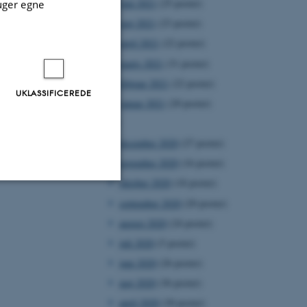
juni 2021
(25 poster)
uger egne
maj 2021
(23 poster)
april 2021
(22 poster)
marts 2021
(31 poster)
februar 2021
(22 poster)
UKLASSIFICEREDE
januar 2021
(20 poster)
2020
december 2020
(27 poster)
november 2020
(16 poster)
oktober 2020
(18 poster)
september 2020
(20 poster)
Uklassificerede
august 2020
(24 poster)
juli 2020
(5 poster)
juni 2020
(26 poster)
ere nogle
rer uden disse
maj 2020
(36 poster)
april 2020
(30 poster)