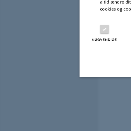
altid ændre di
cookies og coo
NØDVENDIGE
Nødvendige
Nødvendige cooki
grundlæggende fu
cookies.