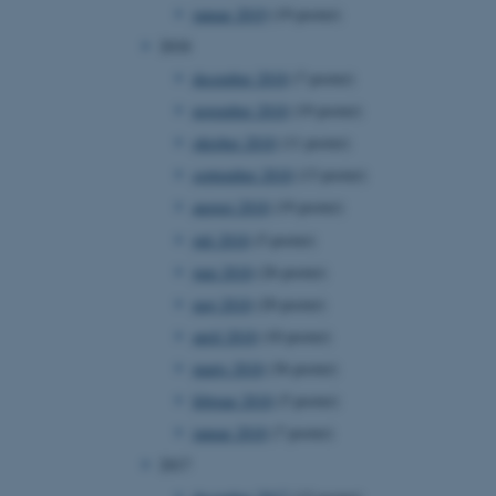
januar 2019
(19 poster)
at understøtte
vilket sikrer, at
2018
er bliver dirigeret til
er browsersession.
december 2018
(7 poster)
dFusion-applikationer.
november 2018
(19 poster)
 CFID hjælper denne
dentificere en klientenhed
oktober 2018
(11 poster)
t muligt for webstedet at
nsvariabler. Hvordan
september 2018
(13 poster)
kke for webstedet. CFTOKEN
l til identifikation af
august 2018
(19 poster)
juli 2018
(5 poster)
f løsning af
 fra OneTrust. Den
juni 2018
(26 poster)
ategorierne af cookies,
og om besøgende har
maj 2018
(20 poster)
ge samtykke til brugen af
det muligt for
april 2018
(10 poster)
re, at cookies i hver
gerens browser, når der
okien har en normal
marts 2018
(36 poster)
lbagevendende besøgende på
cer husket. Den
februar 2018
(5 poster)
nger, der kan identificere
januar 2018
(7 poster)
af websteder, der køres på
2017
tformen. Det bruges til
for at sikre, at