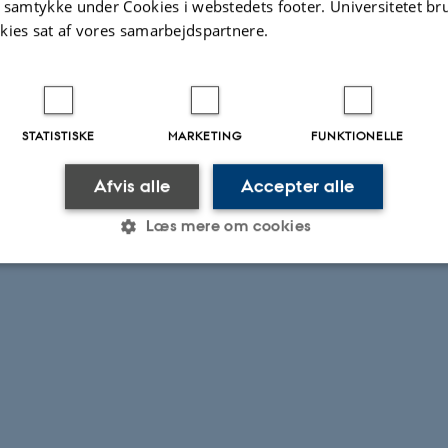
t samtykke under Cookies i webstedets footer. Universitetet br
kies sat af vores samarbejdspartnere.
STATISTISKE
MARKETING
FUNKTIONELLE
Afvis alle
Accepter alle
Læs mere om cookies
Statistiske
Marketing
Funktionelle
es hjælper med at gøre hjemmesiden brugbar ved at aktiv
nktioner som navigation mm. Hjemmesiden kan ikke funge