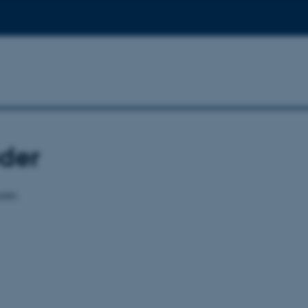
der
ndet.