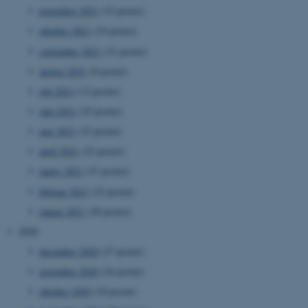
november 2021
(32 poster)
oktober 2021
(19 poster)
september 2021
(21 poster)
august 2021
(8 poster)
juli 2021
(12 poster)
juni 2021
(25 poster)
maj 2021
(22 poster)
april 2021
(22 poster)
marts 2021
(31 poster)
februar 2021
(22 poster)
januar 2021
(20 poster)
2020
december 2020
(27 poster)
november 2020
(16 poster)
oktober 2020
(18 poster)