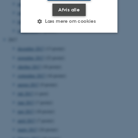
april 2018
(10 poster)
Afvis alle
marts 2018
(36 poster)
Læs mere om cookies
februar 2018
(5 poster)
januar 2018
(7 poster)
2017
Nødvendige
Statistiske
Marketing
december 2017
(13 poster)
Funktionelle
Uklassificerede
november 2017
(22 poster)
oktober 2017
(18 poster)
september 2017
(16 poster)
Nødvendige cookies hjælper
august 2017
(9 poster)
med at gøre hjemmesiden
juli 2017
(1 post)
brugbar ved at aktivere nogle
juni 2017
(7 poster)
grundlæggende funktioner
som navigation mm.
maj 2017
(18 poster)
Hjemmesiden kan ikke
april 2017
(7 poster)
fungerer uden disse cookies.
marts 2017
(24 poster)