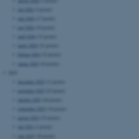
august 2026
(3 poster)
juli 2026
(5 poster)
juni 2026
(17 poster)
maj 2026
(18 poster)
april 2026
(15 poster)
marts 2026
(21 poster)
februar 2026
(32 poster)
januar 2026
(26 poster)
2025
december 2025
(11 poster)
november 2025
(25 poster)
oktober 2025
(26 poster)
september 2025
(18 poster)
august 2025
(23 poster)
juli 2025
(2 poster)
juni 2025
(28 poster)