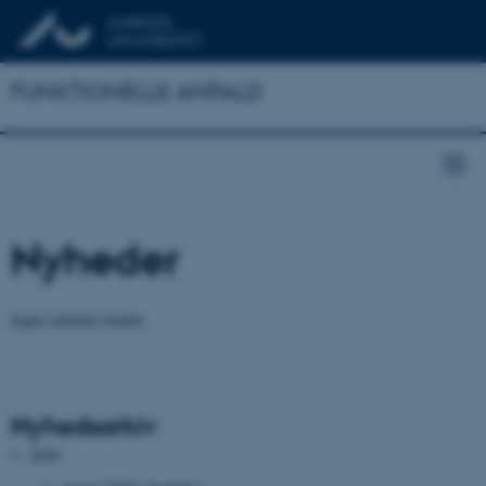
FUNKTIONELLE ANFALD
Nyheder
Ingen nyheder fundet.
Nyhedsarkiv
2026