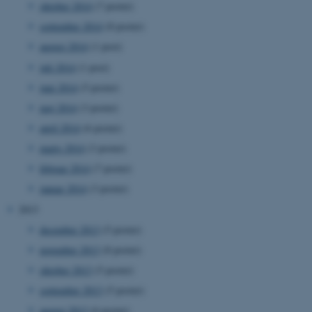
oktober 2014
(7 poster)
.pure.au.dk
september 2014
(8 poster)
august 2014
(1 post)
juli 2014
(1 post)
__cf_bm
Cloudflare Inc.
.linkedin.com
juni 2014
(5 poster)
maj 2014
(3 poster)
april 2014
(6 poster)
__cf_bm
Cloudflare Inc.
marts 2014
(3 poster)
.twitter.com
februar 2014
(7 poster)
januar 2014
(3 poster)
ARRAffinitySameSite
Microsoft Corporation
2013
.ofn.au.dk
december 2013
(5 poster)
november 2013
(8 poster)
oktober 2013
(5 poster)
cf_clearance
Cloudflare, Inc.
september 2013
(5 poster)
.podbean.com
august 2013
(6 poster)