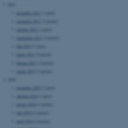
2011
december 2011
(1 post)
november 2011
(2 poster)
oktober 2011
(1 post)
brwConsent
.airtable.com
september 2011
(3 poster)
juni 2011
(1 post)
marts 2011
(3 poster)
februar 2011
(3 poster)
januar 2011
(3 poster)
CFTOKEN
Adobe Inc.
mit.au.dk
2010
november 2010
(1 post)
oktober 2010
(1 post)
august 2010
(3 poster)
juni 2010
(2 poster)
OptanonAlertBoxClosed
OneTrust LLC
april 2010
(2 poster)
.pure.au.dk