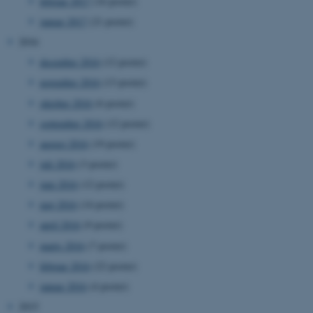
februar 2017
(16 poster)
januar 2017
(21 poster)
Navn
Udbyder / Domæne
2016
be_typo_user
TYPO3 Association
december 2016
(12 poster)
.au.dk
november 2016
(13 poster)
oktober 2016
(6 poster)
september 2016
(12 poster)
fe_typo_user
Typo3 Association
.au.dk
august 2016
(19 poster)
juli 2016
(3 poster)
juni 2016
(12 poster)
maj 2016
(14 poster)
april 2016
(9 poster)
marts 2016
(7 poster)
februar 2016
(22 poster)
januar 2016
(4 poster)
2015