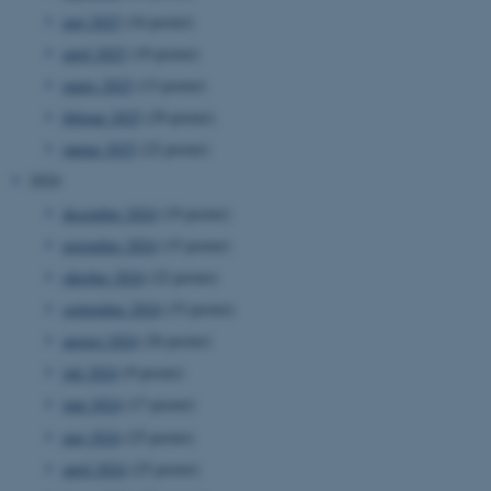
maj 2025
(16 poster)
april 2025
(19 poster)
marts 2025
(13 poster)
februar 2025
(29 poster)
januar 2025
(22 poster)
2024
december 2024
(19 poster)
november 2024
(15 poster)
oktober 2024
(22 poster)
september 2024
(33 poster)
august 2024
(26 poster)
juli 2024
(9 poster)
juni 2024
(17 poster)
maj 2024
(25 poster)
april 2024
(25 poster)