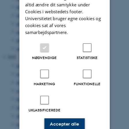
altid ændre dit samtykke under
juni 2019
(19 poster)
Cookies i webstedets footer.
maj 2019
(39 poster)
Universitetet bruger egne cookies og
april 2019
(16 poster)
cookies sat af vores
marts 2019
(36 poster)
samarbejdspartnere.
februar 2019
(11 poster)
januar 2019
(19 poster)
2018
NØDVENDIGE
STATISTISKE
december 2018
(7 poster)
november 2018
(19 poster)
oktober 2018
(11 poster)
MARKETING
FUNKTIONELLE
september 2018
(13 poster)
august 2018
(18 poster)
juli 2018
(5 poster)
UKLASSIFICEREDE
juni 2018
(22 poster)
Accepter alle
maj 2018
(20 poster)