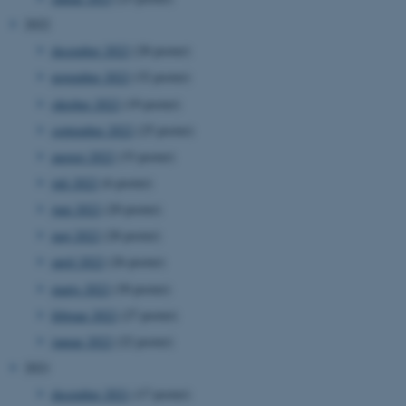
2022
december 2022
(28 poster)
november 2022
(32 poster)
oktober 2022
(19 poster)
september 2022
(25 poster)
august 2022
(33 poster)
juli 2022
(6 poster)
juni 2022
(20 poster)
maj 2022
(28 poster)
april 2022
(26 poster)
marts 2022
(30 poster)
februar 2022
(27 poster)
januar 2022
(22 poster)
2021
december 2021
(17 poster)