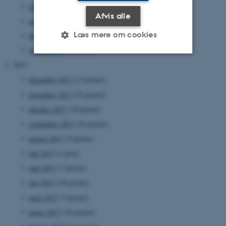
april 2018
(10 poster)
Afvis alle
marts 2018
(36 poster)
Læs mere om cookies
februar 2018
(5 poster)
januar 2018
(7 poster)
2017
Nødvendige
Statistiske
Marketing
december 2017
(13 poster)
Funktionelle
Uklassificerede
november 2017
(22 poster)
oktober 2017
(18 poster)
september 2017
(16 poster)
Nødvendige cookies hjælper
august 2017
(9 poster)
med at gøre hjemmesiden
juli 2017
(1 post)
brugbar ved at aktivere nogle
juni 2017
(7 poster)
grundlæggende funktioner
som navigation mm.
maj 2017
(18 poster)
Hjemmesiden kan ikke
april 2017
(7 poster)
fungerer uden disse cookies.
marts 2017
(24 poster)