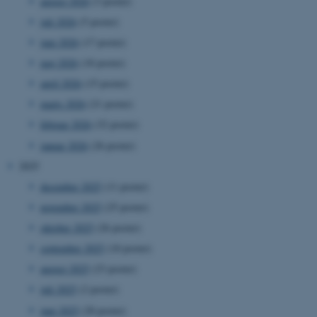
august 2026
(3 poster)
juli 2026
(5 poster)
juni 2026
(17 poster)
maj 2026
(18 poster)
april 2026
(15 poster)
marts 2026
(21 poster)
februar 2026
(32 poster)
januar 2026
(26 poster)
2025
december 2025
(11 poster)
november 2025
(25 poster)
oktober 2025
(26 poster)
september 2025
(18 poster)
august 2025
(23 poster)
juli 2025
(2 poster)
juni 2025
(28 poster)