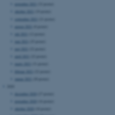
november 2021
(32 poster)
oktober 2021
(19 poster)
september 2021
(21 poster)
august 2021
(8 poster)
juli 2021
(12 poster)
juni 2021
(25 poster)
maj 2021
(22 poster)
april 2021
(22 poster)
marts 2021
(31 poster)
februar 2021
(22 poster)
januar 2021
(20 poster)
2020
december 2020
(27 poster)
november 2020
(16 poster)
oktober 2020
(18 poster)