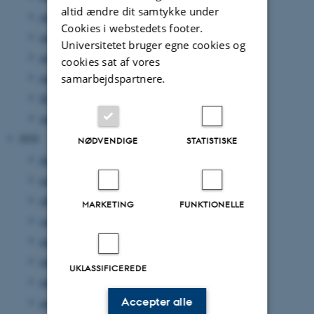
altid ændre dit samtykke under
juni 2019
(19 poster)
Cookies i webstedets footer.
maj 2019
(39 poster)
Universitetet bruger egne cookies og
april 2019
(16 poster)
cookies sat af vores
marts 2019
(36 poster)
samarbejdspartnere.
februar 2019
(11 poster)
januar 2019
(19 poster)
2018
NØDVENDIGE
STATISTISKE
december 2018
(7 poster)
november 2018
(19 poster)
oktober 2018
(11 poster)
MARKETING
FUNKTIONELLE
september 2018
(13 poster)
august 2018
(19 poster)
juli 2018
(5 poster)
UKLASSIFICEREDE
juni 2018
(26 poster)
Accepter alle
maj 2018
(20 poster)