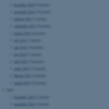
ASP.NET_SessionId
Microsoft Corporation
december 2015
(9 poster)
.au.dk
november 2015
(15 poster)
oktober 2015
(7 poster)
september 2015
(9 poster)
JSESSIONID
Oracle Corporation
august 2015
(6 poster)
.au.dk
juli 2015
(7 poster)
juni 2015
(10 poster)
AWSALBTGCORS
Amazon Web Services, Inc.
maj 2015
(7 poster)
airtable.com
april 2015
(10 poster)
marts 2015
(15 poster)
februar 2015
(9 poster)
CFTOKEN
Adobe Inc.
januar 2015
(22 poster)
eddiprod.au.dk
2014
december 2014
(2 poster)
november 2014
(2 poster)