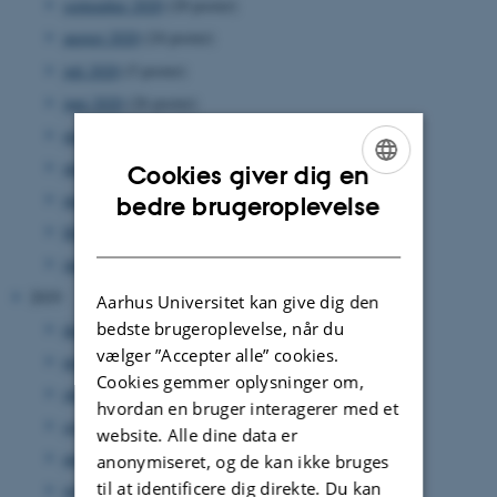
september 2020
(20 poster)
august 2020
(24 poster)
juli 2020
(5 poster)
juni 2020
(26 poster)
maj 2020
(36 poster)
april 2020
(30 poster)
Cookies giver dig en
ENGLISH
marts 2020
(15 poster)
bedre brugeroplevelse
februar 2020
(15 poster)
DANISH
januar 2020
(17 poster)
2019
Aarhus Universitet kan give dig den
bedste brugeroplevelse, når du
december 2019
(17 poster)
vælger ”Accepter alle” cookies.
november 2019
(18 poster)
Cookies gemmer oplysninger om,
oktober 2019
(37 poster)
hvordan en bruger interagerer med et
september 2019
(36 poster)
website. Alle dine data er
august 2019
(29 poster)
anonymiseret, og de kan ikke bruges
til at identificere dig direkte. Du kan
juli 2019
(2 poster)