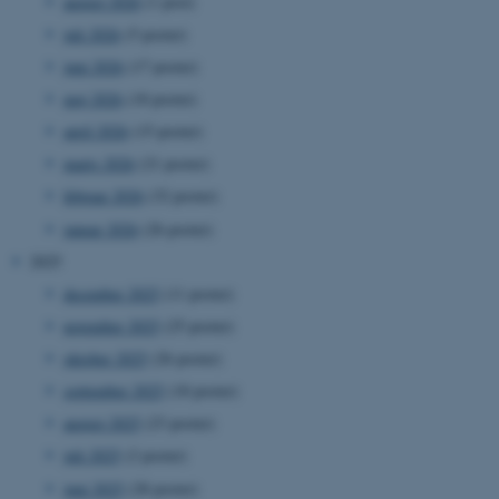
august 2026
(1 post)
juli 2026
(5 poster)
juni 2026
(17 poster)
maj 2026
(18 poster)
april 2026
(15 poster)
marts 2026
(21 poster)
februar 2026
(32 poster)
januar 2026
(26 poster)
2025
december 2025
(11 poster)
november 2025
(25 poster)
oktober 2025
(26 poster)
september 2025
(18 poster)
august 2025
(23 poster)
juli 2025
(2 poster)
juni 2025
(28 poster)