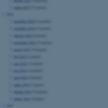
februar 2017
(16 poster)
januar 2017
(21 poster)
Navn
Udbyder / Domæne
2016
be_typo_user
TYPO3 Association
december 2016
(12 poster)
.au.dk
november 2016
(13 poster)
oktober 2016
(6 poster)
september 2016
(12 poster)
fe_typo_user
Typo3 Association
.au.dk
august 2016
(19 poster)
juli 2016
(3 poster)
juni 2016
(12 poster)
maj 2016
(14 poster)
april 2016
(9 poster)
marts 2016
(7 poster)
februar 2016
(22 poster)
januar 2016
(4 poster)
2015