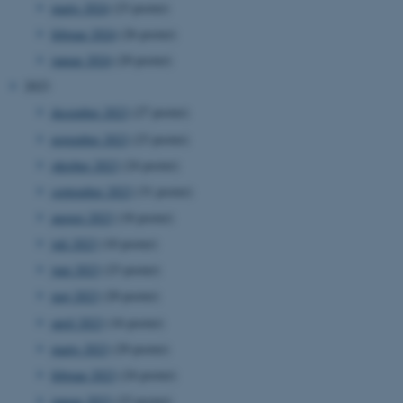
marts 2024
(23 poster)
februar 2024
(26 poster)
januar 2024
(20 poster)
2023
december 2023
(27 poster)
november 2023
(23 poster)
oktober 2023
(24 poster)
september 2023
(31 poster)
august 2023
(18 poster)
juli 2023
(10 poster)
juni 2023
(23 poster)
maj 2023
(20 poster)
april 2023
(16 poster)
marts 2023
(29 poster)
februar 2023
(24 poster)
januar 2023
(23 poster)