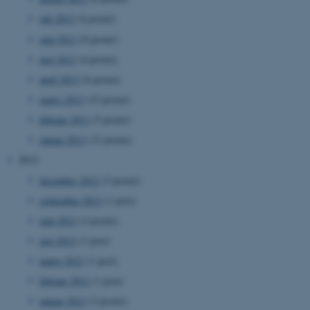
juli 2013
(4 poster)
juni 2013
(9 poster)
maj 2013
(4 poster)
PHPSESSID
PHP.net
april 2013
(6 poster)
aarhusbss.app.geckobooking.dk
marts 2013
(15 poster)
februar 2013
(5 poster)
januar 2013
(12 poster)
2012
december 2012
(2 poster)
september 2012
(1 post)
PHPSESSID
PHP.net
app.geckobooking.dk
juni 2012
(2 poster)
maj 2012
(1 post)
marts 2012
(1 post)
februar 2012
(1 post)
januar 2012
(3 poster)