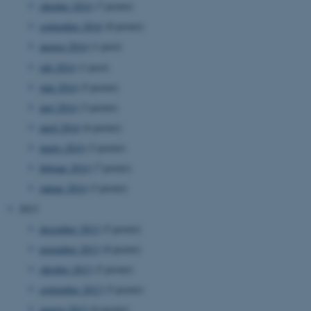
oktober 2014
(7 poster)
september 2014
(8 poster)
august 2014
(1 post)
juli 2014
(1 post)
OptanonConsent
OneTrust LLC
.pure.au.dk
juni 2014
(5 poster)
maj 2014
(3 poster)
april 2014
(6 poster)
marts 2014
(3 poster)
februar 2014
(7 poster)
januar 2014
(3 poster)
2013
december 2013
(5 poster)
november 2013
(8 poster)
oktober 2013
(5 poster)
ARRAffinity
Microsoft Corporation
september 2013
(5 poster)
.ofn.au.dk
august 2013
(6 poster)