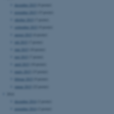
ASP.NET_SessionId
Microsoft Corporation
december 2015
(9 poster)
.au.dk
november 2015
(15 poster)
oktober 2015
(7 poster)
september 2015
(9 poster)
JSESSIONID
Oracle Corporation
august 2015
(6 poster)
.au.dk
juli 2015
(7 poster)
juni 2015
(10 poster)
ARRAffinity
Microsoft Corporation
maj 2015
(7 poster)
.mitstudie.au.dk
april 2015
(10 poster)
marts 2015
(15 poster)
februar 2015
(9 poster)
esctx
Microsoft Corporation
januar 2015
(22 poster)
.login.microsoftonline.com
2014
fpc
Microsoft Corporation
december 2014
(2 poster)
login.microsoftonline.com
november 2014
(2 poster)
__cf_bm
Cloudflare Inc.