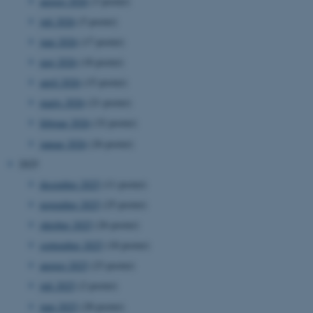
august 2026
(3 poster)
juli 2026
(5 poster)
juni 2026
(17 poster)
maj 2026
(18 poster)
april 2026
(15 poster)
marts 2026
(21 poster)
februar 2026
(32 poster)
januar 2026
(26 poster)
2025
december 2025
(11 poster)
november 2025
(25 poster)
oktober 2025
(26 poster)
september 2025
(18 poster)
august 2025
(23 poster)
juli 2025
(2 poster)
juni 2025
(28 poster)