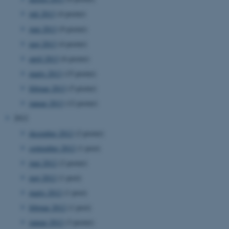
juli 2013
(4 poster)
juni 2013
(9 poster)
maj 2013
(4 poster)
april 2013
(6 poster)
ARRAffinitySameSite
Microsoft Corporation
.docs.workzone.kmd.net
marts 2013
(15 poster)
februar 2013
(5 poster)
januar 2013
(12 poster)
XSRF-TOKEN
event.au.dk
2012
december 2012
(2 poster)
september 2012
(1 post)
li_gc
LinkedIn Corporation
.linkedin.com
juni 2012
(2 poster)
maj 2012
(1 post)
x-ms-gateway-slice
Microsoft Corporation
login.microsoftonline.com
marts 2012
(1 post)
CFTOKEN
Adobe Inc.
februar 2012
(1 post)
eddiprod.au.dk
januar 2012
(3 poster)