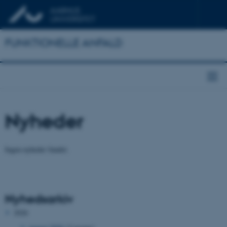
FUNKTIONELLE ANFALD
Nyheder
Ingen nyheder fundet.
Nyhedsarkiv
2026