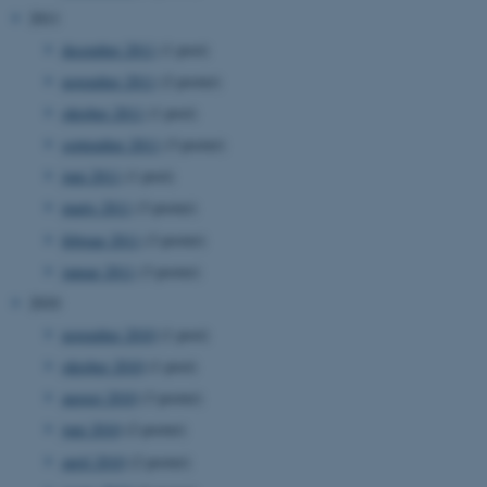
2011
december 2011
(1 post)
november 2011
(2 poster)
oktober 2011
(1 post)
brwConsent
.airtable.com
september 2011
(3 poster)
juni 2011
(1 post)
marts 2011
(3 poster)
februar 2011
(3 poster)
januar 2011
(3 poster)
CFTOKEN
Adobe Inc.
mit.au.dk
2010
november 2010
(1 post)
oktober 2010
(1 post)
august 2010
(3 poster)
juni 2010
(2 poster)
OptanonAlertBoxClosed
OneTrust LLC
april 2010
(2 poster)
.pure.au.dk