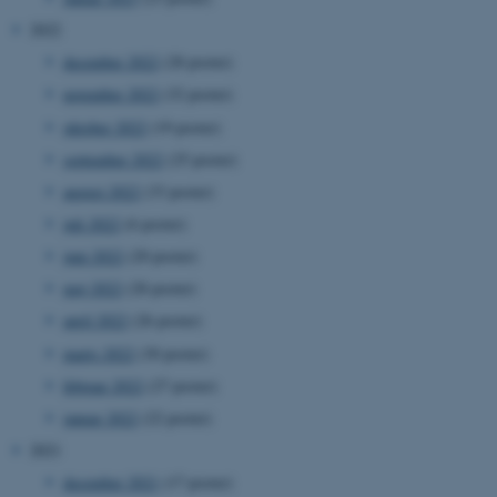
2022
december 2022
(28 poster)
november 2022
(32 poster)
oktober 2022
(19 poster)
september 2022
(25 poster)
august 2022
(33 poster)
juli 2022
(6 poster)
juni 2022
(20 poster)
maj 2022
(28 poster)
april 2022
(26 poster)
marts 2022
(30 poster)
februar 2022
(27 poster)
januar 2022
(22 poster)
2021
december 2021
(17 poster)