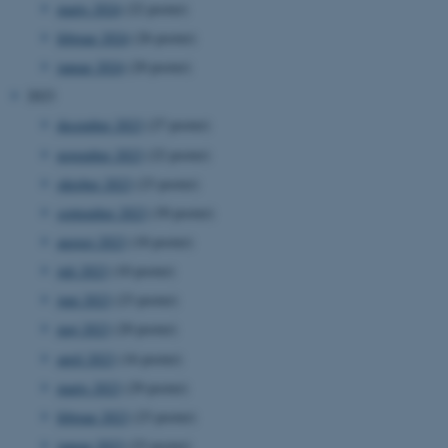
marts 2024
(22 poster)
februar 2024
(26 poster)
januar 2024
(20 poster)
2023
december 2023
(27 poster)
november 2023
(22 poster)
oktober 2023
(23 poster)
september 2023
(30 poster)
august 2023
(18 poster)
juli 2023
(10 poster)
juni 2023
(23 poster)
maj 2023
(20 poster)
april 2023
(16 poster)
marts 2023
(29 poster)
februar 2023
(23 poster)
januar 2023
(23 poster)