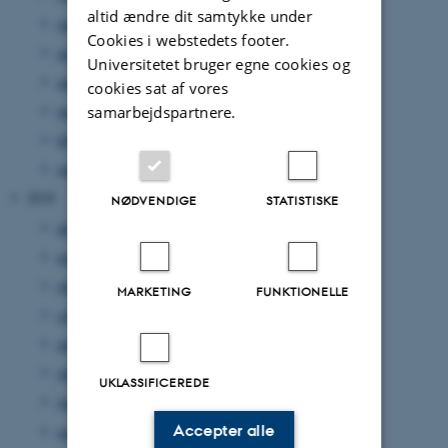
altid ændre dit samtykke under
juni 2019
(19 poster)
Cookies i webstedets footer.
maj 2019
(39 poster)
Universitetet bruger egne cookies og
april 2019
(16 poster)
cookies sat af vores
marts 2019
(36 poster)
samarbejdspartnere.
februar 2019
(11 poster)
januar 2019
(19 poster)
2018
NØDVENDIGE
STATISTISKE
december 2018
(7 poster)
november 2018
(19 poster)
oktober 2018
(11 poster)
MARKETING
FUNKTIONELLE
september 2018
(13 poster)
august 2018
(18 poster)
juli 2018
(5 poster)
UKLASSIFICEREDE
juni 2018
(22 poster)
Accepter alle
maj 2018
(20 poster)