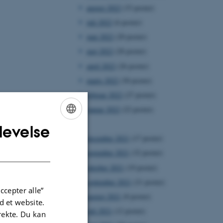
august 2022
(33 poster)
juli 2022
(6 poster)
juni 2022
(20 poster)
maj 2022
(28 poster)
april 2022
(26 poster)
marts 2022
(30 poster)
februar 2022
(27 poster)
januar 2022
(22 poster)
2021
levelse
ENGLISH
december 2021
(17 poster)
DANISH
november 2021
(32 poster)
oktober 2021
(19 poster)
september 2021
(21 poster)
ccepter alle”
august 2021
(8 poster)
 et website.
juli 2021
(12 poster)
irekte. Du kan