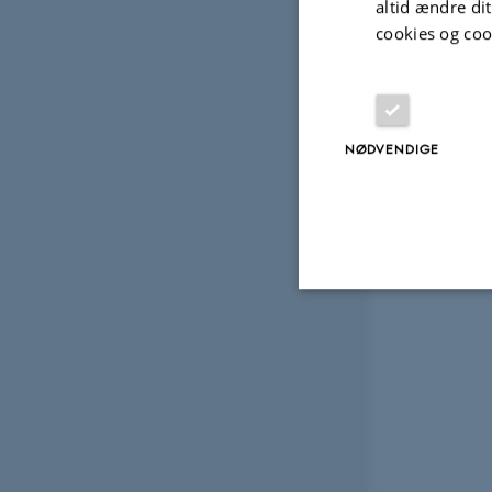
altid ændre di
cookies og coo
NØDVENDIGE
Nødvendige
Nødvendige cooki
grundlæggende fu
cookies.