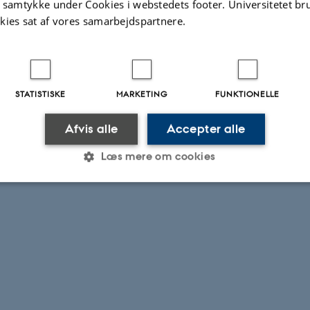
t samtykke under Cookies i webstedets footer. Universitetet br
kies sat af vores samarbejdspartnere.
STATISTISKE
MARKETING
FUNKTIONELLE
Afvis alle
Accepter alle
Læs mere om cookies
Statistiske
Marketing
Funktionelle
es hjælper med at gøre hjemmesiden brugbar ved at aktiv
nktioner som navigation mm. Hjemmesiden kan ikke funge