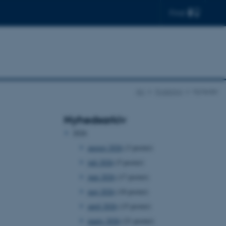
Find
AU
Forskning
Nyheder
Nyhedsarkiv
2026
august 2026
(3 poster)
juli 2026
(5 poster)
juni 2026
(17 poster)
maj 2026
(18 poster)
april 2026
(15 poster)
marts 2026
(21 poster)