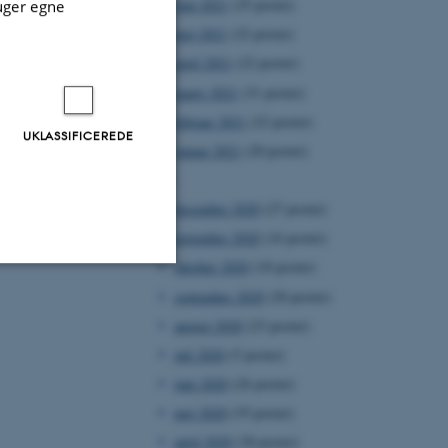
juni 2021
(25 poster)
uger egne
maj 2021
(22 poster)
april 2021
(22 poster)
marts 2021
(31 poster)
februar 2021
(22 poster)
UKLASSIFICEREDE
januar 2021
(20 poster)
2020
december 2020
(27 poster)
november 2020
(16 poster)
oktober 2020
(18 poster)
september 2020
(20 poster)
Uklassificerede
august 2020
(23 poster)
juli 2020
(5 poster)
juni 2020
(26 poster)
ere nogle
rer uden disse
maj 2020
(35 poster)
april 2020
(30 poster)