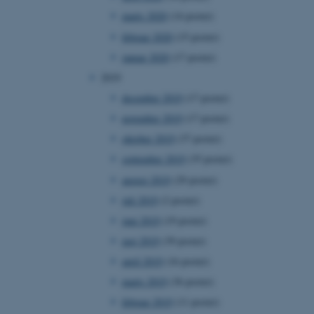
marts 2020
(14 poster)
februar 2020
(15 poster)
januar 2020
(17 poster)
 vores CMS-udbyder,
2019
identificere en backend-
bruger er logget ind i
december 2019
(17 poster)
november 2019
(17 poster)
rbundet med Typo3-
emet. Det bruges generelt
oktober 2019
(37 poster)
ntifikator for at gøre det
præferencer, men i mange
september 2019
(35 poster)
 ikke nødvendigt, da det
lt af platformen, skønt
august 2019
(29 poster)
webstedsadministratorer. I
dstillet til at blive
juli 2019
(2 poster)
en browsersession. Det
entifikator i stedet for
juni 2019
(19 poster)
ose platform session
maj 2019
(39 poster)
emmesider, som er skrevet
gi. Den bruges af serveren
april 2019
(16 poster)
onym brugersession.
marts 2019
(36 poster)
session cookie, brugt af
Bruges normalt til at
februar 2019
(11 poster)
ugersession af serveren.