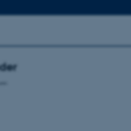
der
ndet.