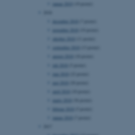
januar 2019
(19 poster)
ebsites run on the Windows
is used for load balancing
2018
 page requests are routed
y browsing session.
december 2018
(7 poster)
crosoft to securely verify
november 2018
(19 poster)
oktober 2018
(11 poster)
crosoft to securely verify
september 2018
(13 poster)
istinguish between
august 2018
(18 poster)
 beneficial for the
e valid reports on the use
juli 2018
(5 poster)
juni 2018
(22 poster)
istinguish between
 beneficial for the
maj 2018
(20 poster)
e valid reports on the use
april 2018
(10 poster)
istinguish between
marts 2018
(36 poster)
 beneficial for the
e valid reports on the use
februar 2018
(5 poster)
januar 2018
(7 poster)
ure as a hosting platform
ing, this cookie ensures
2017
isitor browsing session
he same server in the