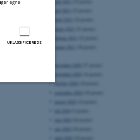
juni 2021
(25 poster)
uger egne
maj 2021
(23 poster)
april 2021
(22 poster)
marts 2021
(31 poster)
februar 2021
(22 poster)
UKLASSIFICEREDE
januar 2021
(20 poster)
2020
december 2020
(27 poster)
november 2020
(16 poster)
oktober 2020
(18 poster)
september 2020
(20 poster)
Uklassificerede
august 2020
(24 poster)
juli 2020
(5 poster)
juni 2020
(26 poster)
ere nogle
rer uden disse
maj 2020
(36 poster)
april 2020
(30 poster)