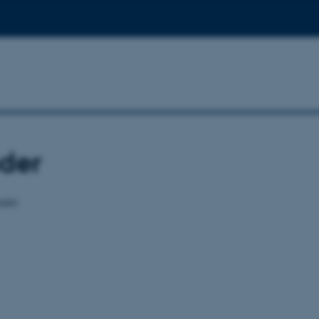
der
ndet.