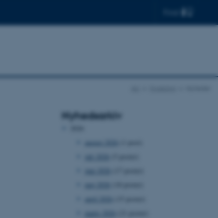
Find
AU
Forskning
Nyheder
Nyhedsarkiv
2026
august 2026
(1 post)
juli 2026
(5 poster)
juni 2026
(17 poster)
maj 2026
(18 poster)
april 2026
(15 poster)
marts 2026
(21 poster)