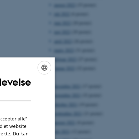
august 2022
(33 poster)
juli 2022
(6 poster)
juni 2022
(20 poster)
maj 2022
(29 poster)
april 2022
(26 poster)
marts 2022
(31 poster)
februar 2022
(27 poster)
januar 2022
(22 poster)
2021
levelse
ENGLISH
december 2021
(17 poster)
DANISH
november 2021
(32 poster)
oktober 2021
(19 poster)
september 2021
(21 poster)
ccepter alle”
august 2021
(8 poster)
 et website.
juli 2021
(12 poster)
irekte. Du kan