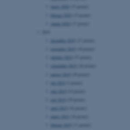
marts 2020
(15 poster)
februar 2020
(15 poster)
januar 2020
(17 poster)
 vores CMS-udbyder,
2019
identificere en backend-
bruger er logget ind i
december 2019
(17 poster)
november 2019
(18 poster)
rbundet med Typo3-
emet. Det bruges generelt
oktober 2019
(37 poster)
ntifikator for at gøre det
præferencer, men i mange
september 2019
(36 poster)
 ikke nødvendigt, da det
lt af platformen, skønt
august 2019
(29 poster)
webstedsadministratorer. I
dstillet til at blive
juli 2019
(2 poster)
en browsersession. Det
entifikator i stedet for
juni 2019
(19 poster)
ose platform session
maj 2019
(39 poster)
emmesider, som er skrevet
gi. Den bruges af serveren
april 2019
(16 poster)
onym brugersession.
marts 2019
(36 poster)
session cookie, brugt af
Bruges normalt til at
februar 2019
(11 poster)
ugersession af serveren.