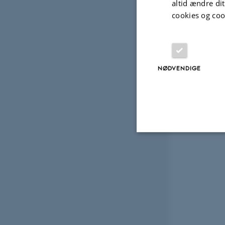
altid ændre di
cookies og coo
NØDVENDIGE
Nødvendige
Nødvendige cooki
grundlæggende fu
cookies.