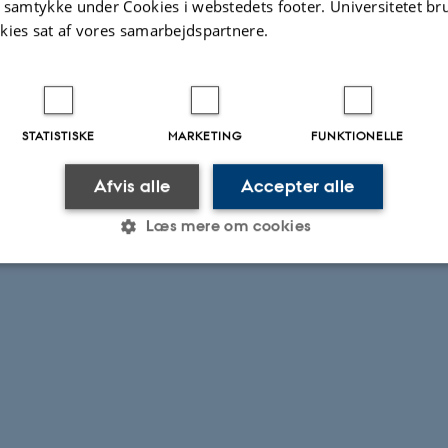
t samtykke under Cookies i webstedets footer. Universitetet br
kies sat af vores samarbejdspartnere.
STATISTISKE
MARKETING
FUNKTIONELLE
Afvis alle
Accepter alle
Læs mere om cookies
Statistiske
Marketing
Funktionelle
es hjælper med at gøre hjemmesiden brugbar ved at aktiv
nktioner som navigation mm. Hjemmesiden kan ikke funge