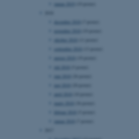
januar 2019
(19 poster)
ebsites run on the Windows
is used for load balancing
2018
 page requests are routed
y browsing session.
december 2018
(7 poster)
crosoft to securely verify
november 2018
(19 poster)
oktober 2018
(11 poster)
crosoft to securely verify
september 2018
(13 poster)
istinguish between
august 2018
(19 poster)
 beneficial for the
e valid reports on the use
juli 2018
(5 poster)
juni 2018
(26 poster)
istinguish between
 beneficial for the
maj 2018
(20 poster)
e valid reports on the use
april 2018
(10 poster)
istinguish between
marts 2018
(36 poster)
 beneficial for the
e valid reports on the use
februar 2018
(5 poster)
januar 2018
(7 poster)
ure as a hosting platform
ing, this cookie ensures
2017
isitor browsing session
he same server in the