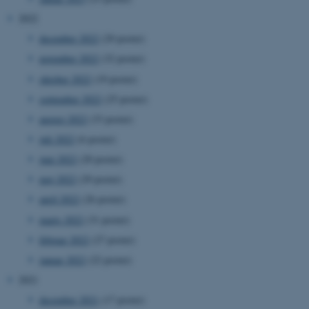
2022
december 2022
(29 poster)
november 2022
(32 poster)
oktober 2022
(19 poster)
september 2022
(25 poster)
august 2022
(33 poster)
juli 2022
(6 poster)
juni 2022
(20 poster)
maj 2022
(29 poster)
april 2022
(26 poster)
marts 2022
(31 poster)
februar 2022
(27 poster)
januar 2022
(22 poster)
2021
december 2021
(17 poster)