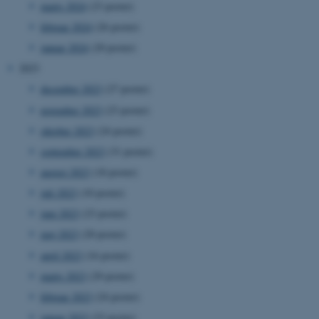
marts 2024
(23 poster)
februar 2024
(26 poster)
januar 2024
(20 poster)
2023
december 2023
(27 poster)
november 2023
(23 poster)
oktober 2023
(24 poster)
september 2023
(31 poster)
august 2023
(18 poster)
juli 2023
(10 poster)
juni 2023
(23 poster)
maj 2023
(20 poster)
april 2023
(16 poster)
marts 2023
(29 poster)
februar 2023
(24 poster)
januar 2023
(23 poster)