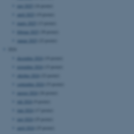
maj 2025
(16 poster)
april 2025
(19 poster)
marts 2025
(13 poster)
februar 2025
(30 poster)
januar 2025
(22 poster)
2024
december 2024
(19 poster)
november 2024
(15 poster)
oktober 2024
(22 poster)
september 2024
(33 poster)
august 2024
(26 poster)
juli 2024
(9 poster)
juni 2024
(17 poster)
maj 2024
(25 poster)
april 2024
(25 poster)