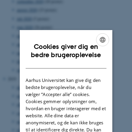
september 2020
(20 poster)
august 2020
(23 poster)
juli 2020
(5 poster)
juni 2020
(26 poster)
maj 2020
(35 poster)
april 2020
(30 poster)
Cookies giver dig en
ENGLISH
marts 2020
(14 poster)
bedre brugeroplevelse
februar 2020
(15 poster)
DANISH
januar 2020
(17 poster)
2019
Aarhus Universitet kan give dig den
bedste brugeroplevelse, når du
december 2019
(17 poster)
vælger ”Accepter alle” cookies.
november 2019
(17 poster)
Cookies gemmer oplysninger om,
oktober 2019
(37 poster)
hvordan en bruger interagerer med et
september 2019
(35 poster)
website. Alle dine data er
august 2019
(29 poster)
anonymiseret, og de kan ikke bruges
til at identificere dig direkte. Du kan
juli 2019
(2 poster)