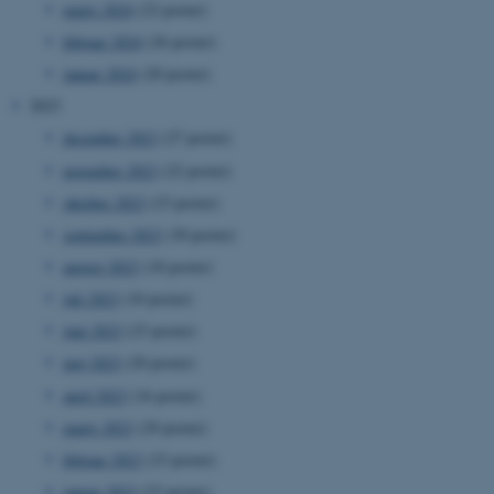
marts 2024
(22 poster)
februar 2024
(26 poster)
januar 2024
(20 poster)
2023
december 2023
(27 poster)
november 2023
(22 poster)
oktober 2023
(23 poster)
september 2023
(30 poster)
august 2023
(18 poster)
juli 2023
(10 poster)
juni 2023
(23 poster)
maj 2023
(20 poster)
april 2023
(16 poster)
marts 2023
(29 poster)
februar 2023
(23 poster)
januar 2023
(23 poster)