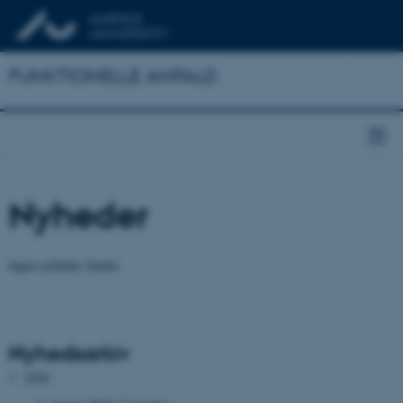
FUNKTIONELLE ANFALD
Nyheder
Ingen nyheder fundet.
Nyhedsarkiv
2026