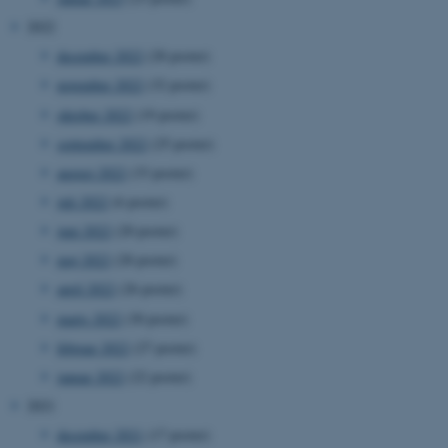
2022
december 2022
(28 poster)
november 2022
(32 poster)
oktober 2022
(19 poster)
september 2022
(25 poster)
august 2022
(33 poster)
juli 2022
(6 poster)
juni 2022
(20 poster)
maj 2022
(28 poster)
april 2022
(26 poster)
marts 2022
(30 poster)
februar 2022
(27 poster)
januar 2022
(22 poster)
2021
december 2021
(17 poster)