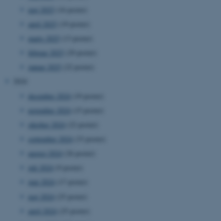
maj 2025
(16 poster)
april 2025
(19 poster)
marts 2025
(13 poster)
februar 2025
(29 poster)
januar 2025
(22 poster)
2024
december 2024
(19 poster)
november 2024
(15 poster)
oktober 2024
(22 poster)
september 2024
(33 poster)
august 2024
(26 poster)
juli 2024
(9 poster)
juni 2024
(17 poster)
maj 2024
(25 poster)
april 2024
(25 poster)