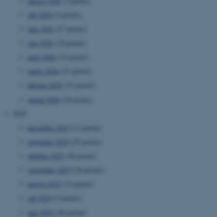
august 2026
(3 poster)
juli 2026
(5 poster)
juni 2026
(17 poster)
maj 2026
(18 poster)
april 2026
(15 poster)
marts 2026
(21 poster)
februar 2026
(32 poster)
januar 2026
(26 poster)
2025
december 2025
(11 poster)
november 2025
(25 poster)
oktober 2025
(26 poster)
september 2025
(18 poster)
august 2025
(23 poster)
juli 2025
(2 poster)
juni 2025
(28 poster)