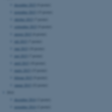
ASP.NET_SessionId
Microsoft Corporation
december 2015
(9 poster)
.au.dk
november 2015
(15 poster)
oktober 2015
(7 poster)
september 2015
(9 poster)
JSESSIONID
Oracle Corporation
august 2015
(6 poster)
.au.dk
juli 2015
(7 poster)
juni 2015
(10 poster)
ARRAffinity
Microsoft Corporation
maj 2015
(7 poster)
.mitstudie.au.dk
april 2015
(10 poster)
marts 2015
(15 poster)
februar 2015
(9 poster)
esctx
Microsoft Corporation
januar 2015
(22 poster)
.login.microsoftonline.com
2014
fpc
Microsoft Corporation
december 2014
(2 poster)
login.microsoftonline.com
november 2014
(2 poster)
__cf_bm
Cloudflare Inc.