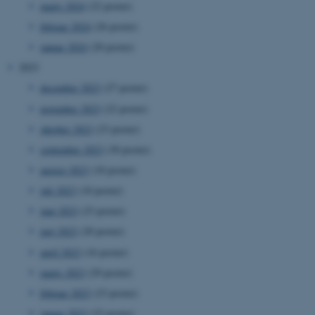
marts 2024
(22 poster)
februar 2024
(26 poster)
januar 2024
(20 poster)
2023
december 2023
(27 poster)
november 2023
(22 poster)
oktober 2023
(23 poster)
september 2023
(30 poster)
august 2023
(18 poster)
juli 2023
(10 poster)
juni 2023
(23 poster)
maj 2023
(20 poster)
april 2023
(16 poster)
marts 2023
(29 poster)
februar 2023
(23 poster)
januar 2023
(23 poster)