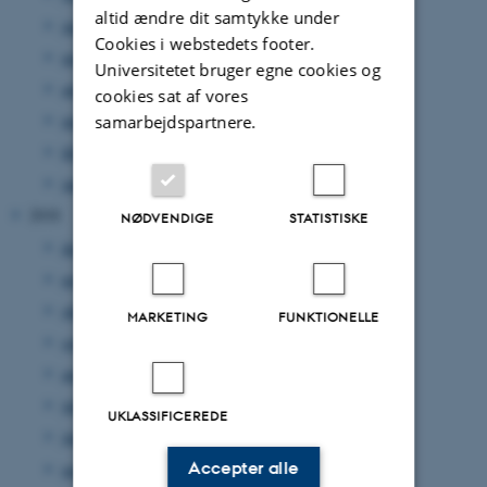
altid ændre dit samtykke under
juni 2019
(19 poster)
Cookies i webstedets footer.
maj 2019
(39 poster)
Universitetet bruger egne cookies og
april 2019
(16 poster)
cookies sat af vores
marts 2019
(36 poster)
samarbejdspartnere.
februar 2019
(11 poster)
januar 2019
(19 poster)
2018
NØDVENDIGE
STATISTISKE
december 2018
(7 poster)
november 2018
(19 poster)
oktober 2018
(11 poster)
MARKETING
FUNKTIONELLE
september 2018
(13 poster)
august 2018
(18 poster)
juli 2018
(5 poster)
UKLASSIFICEREDE
juni 2018
(22 poster)
Accepter alle
maj 2018
(20 poster)