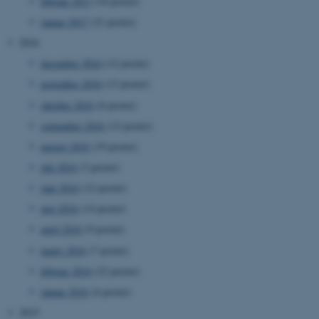
februar 2017
(16 poster)
januar 2017
(21 poster)
Navn
Udbyder / Domæne
2016
be_typo_user
TYPO3 Association
december 2016
(12 poster)
.au.dk
november 2016
(13 poster)
oktober 2016
(6 poster)
september 2016
(12 poster)
fe_typo_user
Typo3 Association
.au.dk
august 2016
(19 poster)
juli 2016
(3 poster)
juni 2016
(12 poster)
maj 2016
(14 poster)
april 2016
(9 poster)
marts 2016
(7 poster)
februar 2016
(22 poster)
januar 2016
(4 poster)
2015