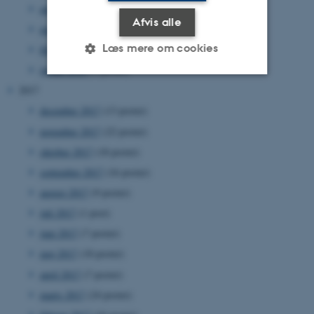
april 2018
(10 poster)
Afvis alle
marts 2018
(36 poster)
Læs mere om cookies
februar 2018
(5 poster)
januar 2018
(7 poster)
2017
Nødvendige
Statistiske
Marketing
december 2017
(13 poster)
Funktionelle
Uklassificerede
november 2017
(22 poster)
oktober 2017
(18 poster)
september 2017
(16 poster)
Nødvendige cookies hjælper
august 2017
(9 poster)
med at gøre hjemmesiden
juli 2017
(1 post)
brugbar ved at aktivere nogle
juni 2017
(7 poster)
grundlæggende funktioner
som navigation mm.
maj 2017
(18 poster)
Hjemmesiden kan ikke
april 2017
(7 poster)
fungerer uden disse cookies.
marts 2017
(24 poster)