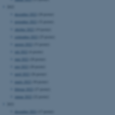
2022
december 2022
(28 poster)
november 2022
(32 poster)
oktober 2022
(19 poster)
september 2022
(25 poster)
august 2022
(33 poster)
juli 2022
(6 poster)
juni 2022
(20 poster)
maj 2022
(28 poster)
april 2022
(26 poster)
marts 2022
(30 poster)
februar 2022
(27 poster)
januar 2022
(22 poster)
2021
december 2021
(17 poster)