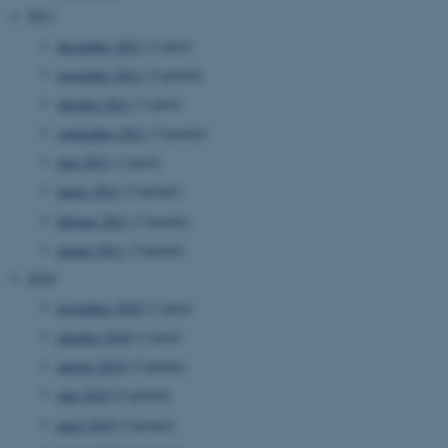
2011
december 2011
(1 post)
november 2011
(2 poster)
oktober 2011
(1 post)
brwConsent
.airtable.com
september 2011
(3 poster)
juni 2011
(1 post)
marts 2011
(3 poster)
februar 2011
(3 poster)
januar 2011
(3 poster)
CFTOKEN
Adobe Inc.
mit.au.dk
2010
november 2010
(1 post)
oktober 2010
(1 post)
august 2010
(3 poster)
juni 2010
(2 poster)
OptanonAlertBoxClosed
OneTrust LLC
april 2010
(2 poster)
.pure.au.dk