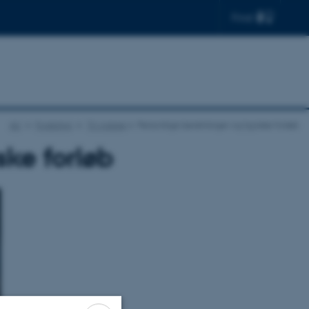
Find
AU
Forskning
Til voksne
Personlige beretninger og typiske forløb
ske forløb