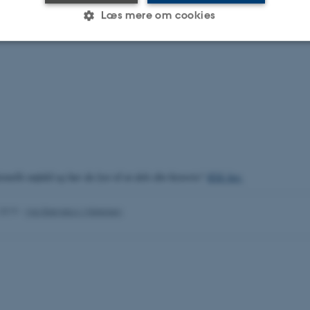
Læs mere om cookies
Statistiske
Marketing
Funktionelle
es hjælper med at gøre hjemmesiden brugbar ved at aktiv
nktioner som navigation mm. Hjemmesiden kan ikke funge
onelle anfald og har du lyst til at dele din historie?
Klik her.
.2019
-
Mai Bjørnskov Mikkelsen
Udbyder / Domæne
Udløb
Beskrivelse
30
Denne cookie sættes af
TYPO3 Association
minutter
TYPO3, og bruges til at 
.au.dk
session, når en backend-
TYPO3 eller Frontend.
30
Dette cookienavn er fo
Typo3 Association
minutter
webindholdsstyringssyst
.au.dk
som en brugersessionside