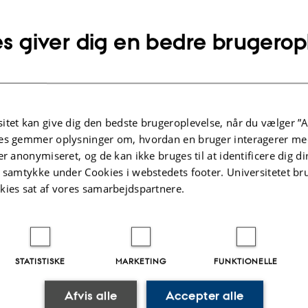
s giver dig en bedre brugerop
Modelfoto
ed funktionelle anfald kan føle sig anderledes eller alene. Der er ikke mange, 
itet kan give dig den bedste brugeroplevelse, når du vælger ”A
ld. Personer med funktionelle anfald har tit heller ikke selv hørt om lidelsen, 
es gemmer oplysninger om, hvordan en bruger interagerer med
e det svært at forstå lidelsen, forklare om den til andre og håndtere en hverda
er anonymiseret, og de kan ikke bruges til at identificere dig d
rsonlige beretninger kan være en stor inspiration og hjælp. Her giver vi en bes
t samtykke under Cookies i webstedets footer. Universitetet br
 personer med funktionelle anfald. Vi har også samlet personlige beretninger fr
kies sat af vores samarbejdspartnere.
t funktionelle anfald. De fortæller med deres egne ord om deres tanker, følelser
iagnose, behandling og hverdag.
øb
tninger:
STATISTISKE
MARKETING
FUNKTIONELLE
Afvis alle
Accepter alle