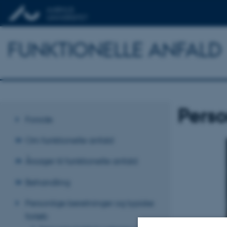
FUNKTIONELLE ANFALD
Perso
Forside
Om funktionelle anfald
Årsager til funktionelle anfald
Behandling
Personlige beretninger og typiske
forløb