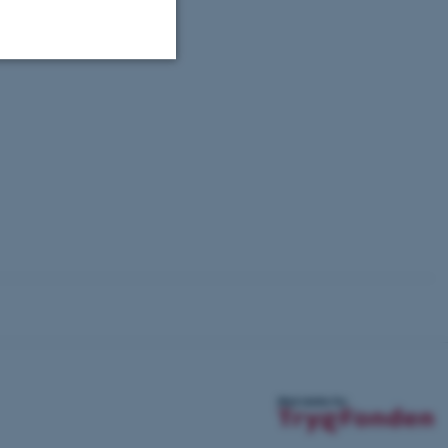
Uklassificerede
ere nogle
rer uden disse
 vores CMS-udbyder,
identificere en backend-
bruger er logget ind i
rbundet med Typo3-
emet. Det bruges generelt
ntifikator for at gøre det