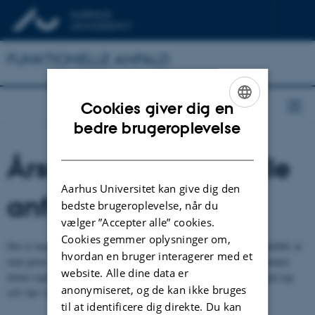
FUNKTIONELLE ANFALD
Cookies giver dig en
ENGLISH
bedre brugeroplevelse
DANISH
Årsager til funktionelle
Aarhus Universitet kan give dig den
anfald
bedste brugeroplevelse, når du
vælger ”Accepter alle” cookies.
Cookies gemmer oplysninger om,
Det er meget normalt, når man har en sygdom som funktionelle anfald, at
hvordan en bruger interagerer med et
man gerne vil vide, hvad årsagen er. Man spørger tit: Hvorfor kommer
website. Alle dine data er
denne sygdom? Hvorfor var det lige mig, der blev syg? Er det noget jeg
anonymiseret, og de kan ikke bruges
selv har været skyld i?
til at identificere dig direkte. Du kan