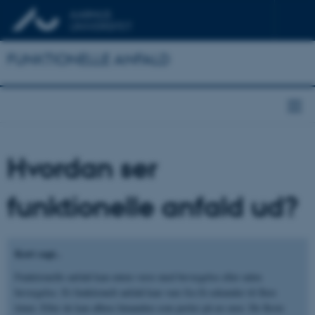
FUNKTIONELLE ANFALD
Hvordan ser
funktionelle anfald ud?
Kort sagt..
Funktionelle anfald kan enten være med bevægelse eller uden
bevægelse. Et funktionelt anfald kan vare fra få sekunder til flere
timer. Eller de kan afløse hinanden som perler på en snor. De fleste