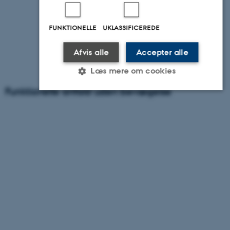
FUNKTIONELLE
UKLASSIFICEREDE
Afvis alle
Accepter alle
Læs mere om cookies
Funktionelle anfald uden bevægelse
Nødvendige
Statistiske
Marketing
Funktionelle
Uklassificerede
Nødvendige cookies hjælper med
at gøre hjemmesiden brugbar ved
at aktivere nogle grundlæggende
funktioner som navigation mm.
Hjemmesiden kan ikke fungerer