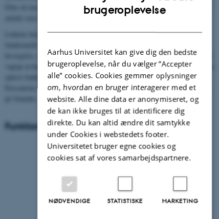
ENGLISH
Eller de kan afløse hinanden som perler på en snor. De fleste funktionelle
brugeroplevelse
anfald varer længere end 2 minutter.
DANISH
Linkene herunder leder til videoer fra Youtube, som viser typiske
funktionelle anfald. Den første video viser et anfald med krampelignende
Aarhus Universitet kan give dig den bedste
bevægelse, mens den anden viser et anfald næsten uden bevægelse. Det er
brugeroplevelse, når du vælger ”Accepter
vigtigt at huske på, at ikke alle funktionelle anfald er ens. Man kan sagtens
alle” cookies. Cookies gemmer oplysninger
opleve funktionelle anfald, der ikke ligner anfaldene i videoerne.
om, hvordan en bruger interagerer med et
Personerne i videoerne har givet deres samtykke til at videoerne må vises
på Youtube.
website. Alle dine data er anonymiseret, og
de kan ikke bruges til at identificere dig
direkte. Du kan altid ændre dit samtykke
Funktionelle anfald med bevægelse
under Cookies i webstedets footer.
Universitetet bruger egne cookies og
cookies sat af vores samarbejdspartnere.
NØDVENDIGE
STATISTISKE
MARKETING