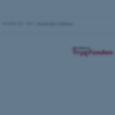
uden disse cookies.
Revideret 20.11.2017
-
Mai Bjørnskov Mikkelsen
Navn
Udbyder / Domæne
be_typo_user
TYPO3 Association
.au.dk
fe_typo_user
Typo3 Association
.au.dk
36999 / i28