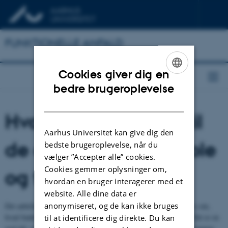
FUNKTIONELLE ANFALD
Cookies giver dig en
ENGLISH
bedre brugeroplevelse
DANISH
Hvad fortæller man til
Aarhus Universitet kan give dig den
de andre børn fra skole
bedste brugeroplevelse, når du
vælger ”Accepter alle” cookies.
Cookies gemmer oplysninger om,
og fritid?
hvordan en bruger interagerer med et
website. Alle dine data er
anonymiseret, og de kan ikke bruges
Det anbefales, at elever og kammerater omkring barnet informeres om,
hvad funktionelle anfald er, og hvordan de bedst hjælper barnet. Det er en
til at identificere dig direkte. Du kan