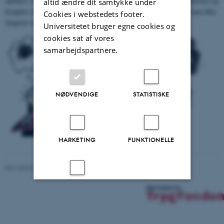
epilepsi. Derimod er funktionelle anfald en slags reaktion på, at hjernen og
altid ændre dit samtykke under
kroppen er overbelastet og er i en form for alarmberedskab, hvor man ikke
Cookies i webstedets footer.
fungerer normalt.
Universitetet bruger egne cookies og
cookies sat af vores
samarbejdspartnere.
NØDVENDIGE
STATISTISKE
MARKETING
FUNKTIONELLE
Revideret 25.10.2021
-
Mai Bjørnskov Mikkelsen
UKLASSIFICEREDE
40640 / i28
Accepter alle