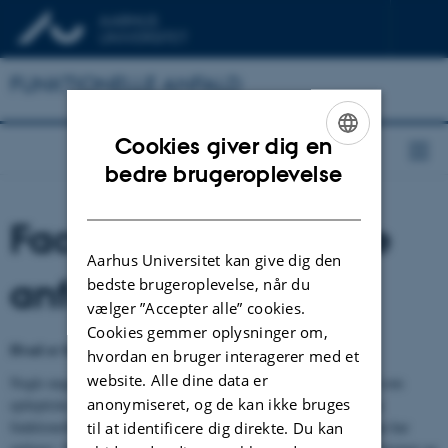
FUNKTIONELLE ANFALD
Cookies giver dig en
ENGLISH
bedre brugeroplevelse
DANISH
Facts om funktionelle
Aarhus Universitet kan give dig den
anfald
bedste brugeroplevelse, når du
vælger ”Accepter alle” cookies.
Cookies gemmer oplysninger om,
Hvad er funktionelle anfald?
hvordan en bruger interagerer med et
website. Alle dine data er
Nogle unge oplever at få anfald, som på mange måder kan se ud som
anonymiseret, og de kan ikke bruges
epileptiske anfald, men hvor det i virkeligheden drejer det sig om
funktionelle anfald. Det betyder, at anfaldene ikke skyldes, at man har
til at identificere dig direkte. Du kan