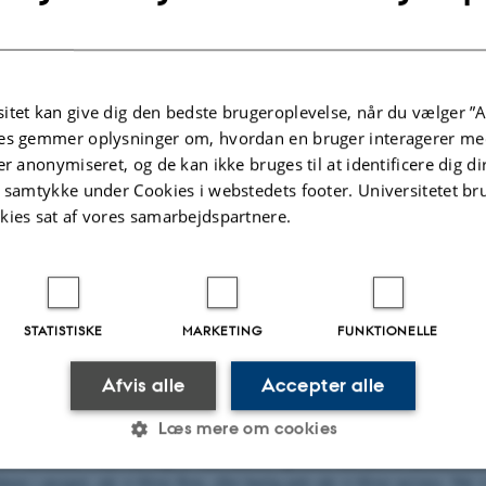
itet kan give dig den bedste brugeroplevelse, når du vælger ”A
es gemmer oplysninger om, hvordan en bruger interagerer med
er anonymiseret, og de kan ikke bruges til at identificere dig d
t samtykke under Cookies i webstedets footer. Universitetet br
kies sat af vores samarbejdspartnere.
STATISTISKE
MARKETING
FUNKTIONELLE
Afvis alle
Accepter alle
r, at de får anfald uden at føle sig belastede eller stressede. Det kan være ford
Læs mere om cookies
 presset eller stresset, men det kan også være, at der ikke er nogle oplagte bela
 anfaldene. Man ved dog, at både følelser og stress kan føre til fysiske reakt
en i ansigtet, når vi bliver flove, eller hurtig puls når vi bliver nervøse. Når