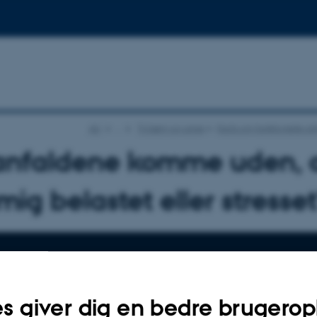
AU
…
Til børn og unge
Facts om funktionelle an
anfaldene komme uden, a
 mig belastet eller stresse
s giver dig en bedre brugerop