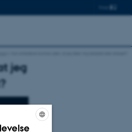
Find
fald
Kan anfaldene komme uden, at jeg føler mig belastet eller stresset?
t jeg
t?
levelse
ENGLISH