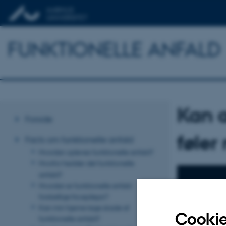
FUNKTIONELLE ANFALD
Kan 
Forside
føler
Facts om funktionelle anfald
Hvordan opleves funktionelle anfald?
Hvorfor hedder det funktionelle
anfald?
Hvordan er funktionelle anfald
forskellige fra epilepsi?
Kan min hjerne tage skade af
Cookie
funktionelle anfald?