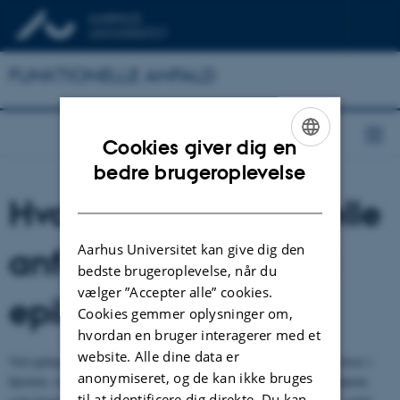
FUNKTIONELLE ANFALD
Cookies giver dig en
ENGLISH
bedre brugeroplevelse
DANISH
Hvordan er funktionelle
Aarhus Universitet kan give dig den
anfald forskellige fra
bedste brugeroplevelse, når du
vælger ”Accepter alle” cookies.
epilepsi?
Cookies gemmer oplysninger om,
hvordan en bruger interagerer med et
website. Alle dine data er
Ved epilepsi får man anfald, fordi der kommer elektriske forstyrrelser i
anonymiseret, og de kan ikke bruges
hjernen, som oftest kan ses på et såkaldt EEG. EEG er et måleapparat,
til at identificere dig direkte. Du kan