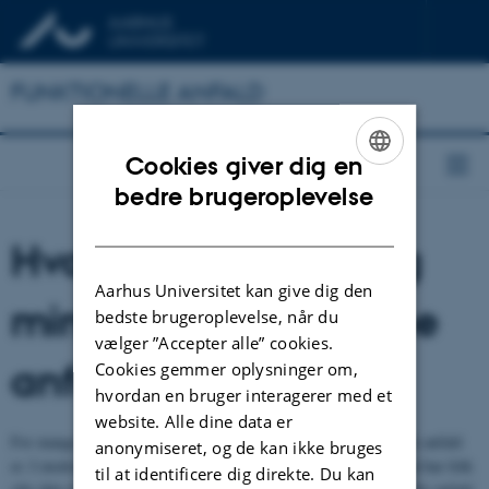
FUNKTIONELLE ANFALD
Cookies giver dig en
ENGLISH
bedre brugeroplevelse
DANISH
Hvordan forklarer jeg
Aarhus Universitet kan give dig den
mine venner om mine
bedste brugeroplevelse, når du
vælger ”Accepter alle” cookies.
anfald?
Cookies gemmer oplysninger om,
hvordan en bruger interagerer med et
website. Alle dine data er
For mange unge kan det være svært at forklare, hvad funktionelle anfald
anonymiseret, og de kan ikke bruges
er. I modsætning til epilepsi eller angst, som mange kender til, så har folk
til at identificere dig direkte. Du kan