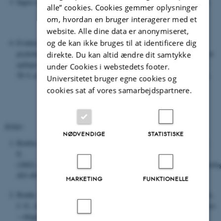
Ingen evidens for andre organiske årsager, der kan forklare episoden
alle” cookies. Cookies gemmer oplysninger
om, hvordan en bruger interagerer med et
website. Alle dine data er anonymiseret,
Evidens eller stærk mistanke om underliggende
og de kan ikke bruges til at identificere dig
psykologiske processer. Diagnosticering kompliceres yderligere af, at
direkte. Du kan altid ændre dit samtykke
epilepsi er en risikofaktor for udvikling af funktionelle anfald. 3,6 –
under Cookies i webstedets footer.
58 % af patienter med funktionelle anfald har komorbid epilepsi [6].
Universitetet bruger egne cookies og
cookies sat af vores samarbejdspartnere.
Kilder
NØDVENDIGE
STATISTISKE
Reuber, M., Fernandez, G., Bauer, J., Helmstaedter, C., & Elger, C.
E.
(2002). Diagnostic delay in psychogenic nonepileptic seizures. Neurolog
493-495.
MARKETING
FUNKTIONELLE
Bodde, N. M., Brooks, J. L., Baker, G. A., Boon, P. A., Hendriksen,
J. G., & Aldenkamp, A. P. (2009). Psychogenic non-epileptic seizures
—diagnostic issues: a critical review. Clinical neurology and