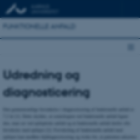
FUNKTIONELLE ANFALD
Udredning og
diagnosticering
Den gennemsnitlige forsinkelse i diagnosticering af funktionelle anfald er
7,2 år [1]. Dette skyldes, at semiologien ved funktionelle anfald ligner
den, man ser ved epileptiske anfald og at funktionelle anfald derfor ofte
forveksles med epilepsi [2]. Forveksling af funktionelle anfald med
epilepsi kan medføre fejldiagnosticering og risiko for, at patienten udsættes